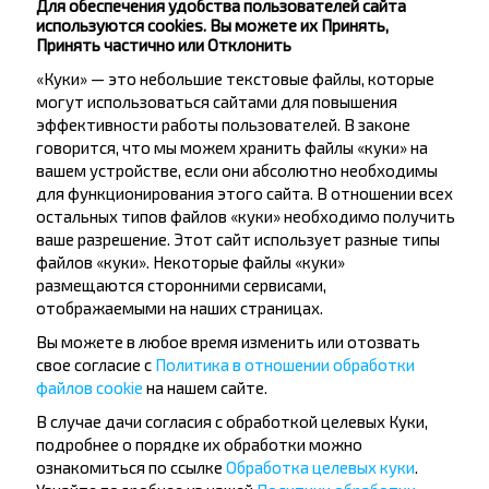
Для обеспечения удобства пользователей сайта
используются cookies. Вы можете их Принять,
Ивацевичи
Принять частично или Отклонить
Купить
«Куки» — это небольшие текстовые файлы, которые
Давид-Городок
могут использоваться сайтами для повышения
эффективности работы пользователей. В законе
говорится, что мы можем хранить файлы «куки» на
вашем устройстве, если они абсолютно необходимы
для функционирования этого сайта. В отношении всех
остальных типов файлов «куки» необходимо получить
Хотите
ваше разрешение. Этот сайт использует разные типы
путешествовать
файлов «куки». Некоторые файлы «куки»
размещаются сторонними сервисами,
дешевле?
отображаемыми на наших страницах.
Вы можете в любое время изменить или отозвать
Не пропусти специальные акции, скидки и
свое согласие с
Политика в отношении обработки
другие интересные предложения INFOBUS.
файлов cookie
на нашем сайте.
Подпишись на получение новостей и
путешествуй с нами дешевле!
В случае дачи согласия с обработкой целевых Куки,
подробнее о порядке их обработки можно
ознакомиться по ссылке
Обработка целевых куки
.