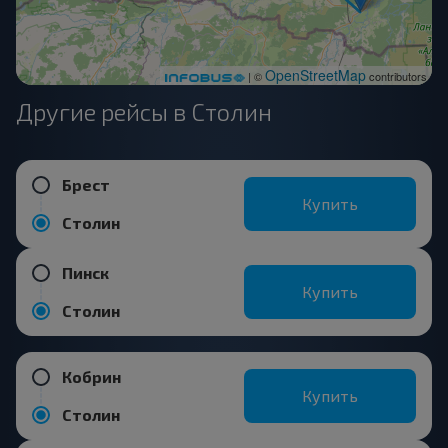
OpenStreetMap
| ©
contributors
Другие рейсы в Столин
Брест
Купить
Столин
Пинск
Купить
Столин
Кобрин
Купить
Столин