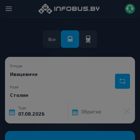
Все
Откуда
Куда
Туда
Обратно