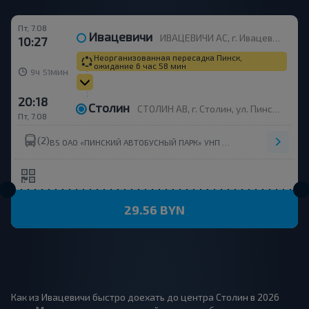
Пт, 7.08
Ивацевичи
ИВАЦЕВИЧИ АС, г. Ивацевичи, ул. Заслонова, 2
10:27
Неорганизованная пересадка Пинск,
ожидание 6 час 58 мин
ч
мин
9
51
20:18
Столин
СТОЛИН АВ, г. Столин, ул. Пинская, 57, Беларусь
Пт, 7.08
(2)
,
BS ОАО «ПИНСКИЙ АВТОБУСНЫЙ ПАРК» УНП 200298320
ЧУП ВИНФАСТБАЙ
29.56 BYN
Как из Ивацевичи быстро доехать до центра Столин в 2026