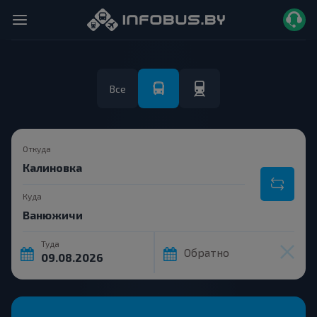
Все
Откуда
Куда
Туда
Обратно