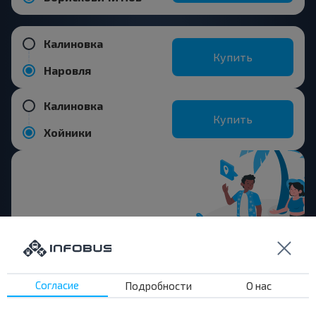
Калиновка
Купить
Наровля
Калиновка
Купить
Хойники
Хотите
путешествовать
дешевле?
Согласие
Подробности
О нас
Не пропусти специальные акции, скидки и