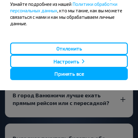
Узнайте подробнее из нашей
Политики обработки
Существуют ли ограничения на
персональных данных
, кто мы такие, как вы можете
поездки по направлению?
связаться с нами и как мы обрабатываем личные
данные.
Отклонить
Стоит ли искать билеты Калиновка-
Ванюжичи заранее?
Настроить
Принять все
В город Ванюжичи лучше ехать
прямым рейсом или с пересадкой?