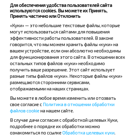
другие интересные предложения INFOBUS.
Для обеспечения удобства пользователей сайта
Подпишись на получение новостей и
используются cookies. Вы можете их Принять,
путешествуй с нами дешевле!
Принять частично или Отклонить
«Куки» — это небольшие текстовые файлы, которые
могут использоваться сайтами для повышения
эффективности работы пользователей. В законе
говорится, что мы можем хранить файлы «куки» на
Подписаться
вашем устройстве, если они абсолютно необходимы
для функционирования этого сайта. В отношении всех
остальных типов файлов «куки» необходимо
получить ваше разрешение. Этот сайт использует
Вопрос - Ответ
разные типы файлов «куки». Некоторые файлы «куки»
размещаются сторонними сервисами,
отображаемыми на наших страницах.
Вы можете в любое время изменить или отозвать
Как можно забронировать билет на
свое согласие с
Политика в отношении обработки
автобус Калиновка-Ванюжичи?
файлов cookie
на нашем сайте.
В случае дачи согласия с обработкой целевых Куки,
подробнее о порядке их обработки можно
ознакомиться по ссылке
Обработка целевых куки
.