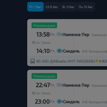
Пт 7 Авг.
Сб 8 Авг.
Вс 9 Авг.
Пн 10 Авг.
Рекомендуем
13:58
Каменка Пер
Пт, 7.08
Каменка 
ч
мин
0
12
14:10
Скидель
Пт, 7.08
АЗС Белорусне
BS ООО ДИВлайн УНП 591026982
4,9
(
Рекомендуем
22:47
Каменка Пер
Пт, 7.08
Каменка 
ч
мин
0
13
23:00
Скидель
Пт, 7.08
АЗС Белорусне