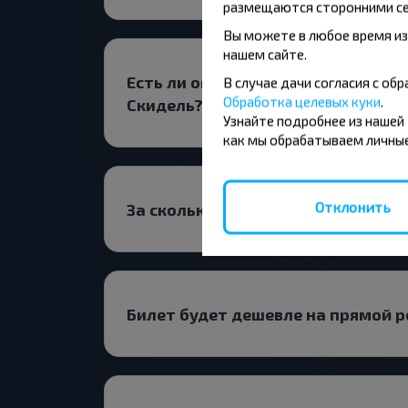
размещаются сторонними се
Вы можете в любое время из
нашем сайте.
Есть ли ограничения на поездки 
В случае дачи согласия с о
Обработка целевых куки
.
Скидель?
Узнайте подробнее из нашей
как мы обрабатываем личные
Отклонить
За сколько дней до выезда лучше
Билет будет дешевле на прямой р