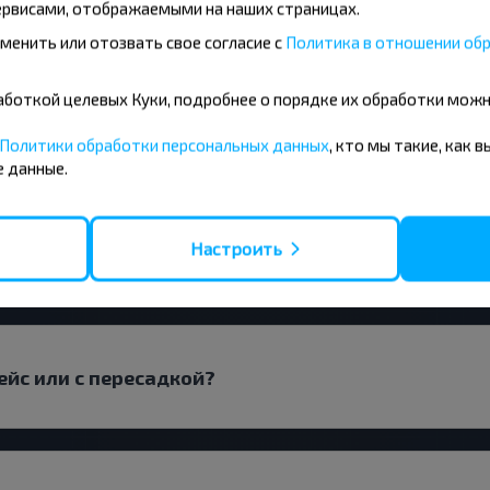
рвисами, отображаемыми на наших страницах.
менить или отозвать свое согласие с
Политика в отношении обр
по направлению Каменка Пер, Щучинский р-н ГРО
бработкой целевых Куки, подробнее о порядке их обработки мож
Политики обработки персональных данных
, кто мы такие, как 
 данные.
Настроить
 искать билеты?
ейс или с пересадкой?