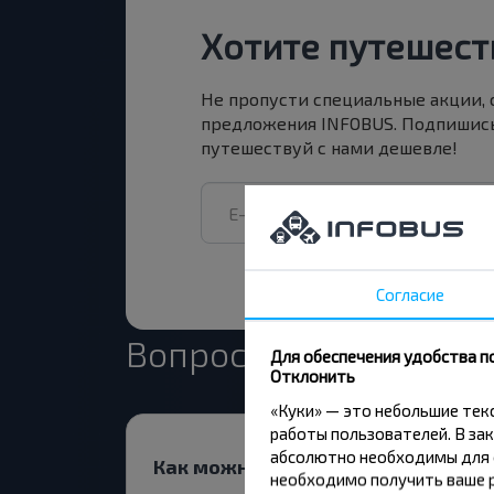
Хотите путешест
Не пропусти специальные акции,
предложения INFOBUS. Подпишись
путешествуй с нами дешевле!
Согласие
Вопрос - Ответ
Для обеспечения удобства п
Отклонить
«Куки» — это небольшие те
работы пользователей. В зак
абсолютно необходимы для ф
Как можно купить билеты на авт
необходимо получить ваше р