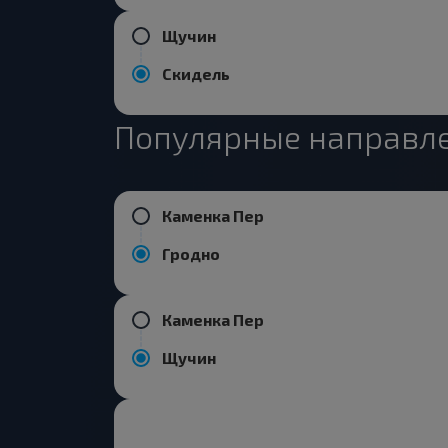
Щучин
Скидель
Популярные направле
Каменка Пер
Гродно
Каменка Пер
Щучин