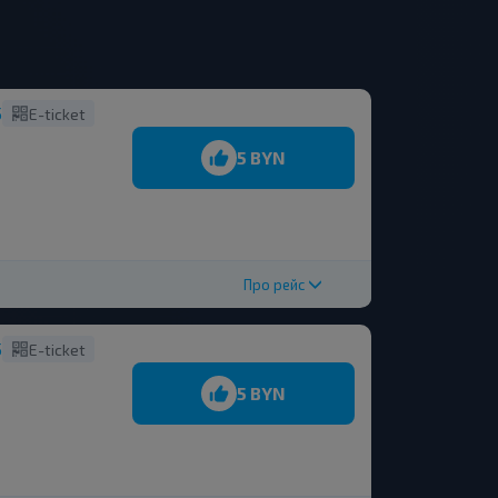
5
E-ticket
5 BYN
Про рейс
5
E-ticket
5 BYN