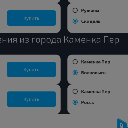
Ружаны
Купить
Скидель
ния из города Каменка Пер
Каменка Пер
Купить
Волковыск
Каменка Пер
Купить
Россь