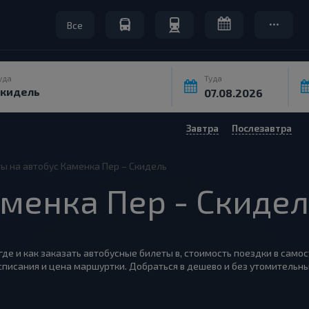
Все
уда
Туда
Завтра
Послезавтра
ы на автобус Каменка Пер – Скидель
менка Пер - Скидел
где и как заказать автобусные билеты в, стоимость поездки в само
списания и цена маршуртки. Добраться в дешево и без утомительн