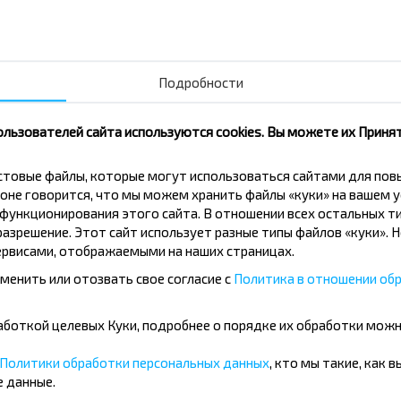
Клинцы (Брянская обл.)
Подробности
Клинцы (Брянская об
ользователей сайта используются cookies. Вы можете их Принят
Купить
кстовые файлы, которые могут использоваться сайтами для по
оне говорится, что мы можем хранить файлы «куки» на вашем у
ункционирования этого сайта. В отношении всех остальных ти
Клинцы (Брянская об
азрешение. Этот сайт использует разные типы файлов «куки». 
Купить
Вильнюс аэропорт
рвисами, отображаемыми на наших страницах.
менить или отозвать свое согласие с
Политика в отношении обр
бработкой целевых Куки, подробнее о порядке их обработки мож
вовать дешевле?
Политики обработки персональных данных
, кто мы такие, как 
 данные.