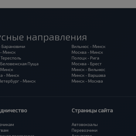
усные направления
- Барановичи
Вильнюс - Минск
 - Минск
Москва - Минск
 Тересполь
Полоцк - Рига
- Беловежская Пуща
Москва - Брест
- Минск
Минск - Вильнюс
а - Минск
Минск - Варшава
Петербург - Минск
Минск - Москва
удничество
Страницы сайта
зчикам
Автовокзалы
твам
Перевозчики
рская программа
Агентства