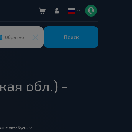
Поиск
Обратно
ая обл.) -
сание автобусных