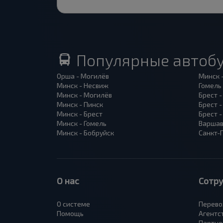
Популярные автоб
Орша - Могилёв
Минск 
Минск - Несвиж
Гомель
Минск - Могилёв
Брест -
Минск - Пинск
Брест 
Минск - Брест
Брест 
Минск - Гомель
Варшав
Минск - Бобруйск
Санкт-
О нас
Сотр
О системе
Перево
Помощь
Агентс
Партне