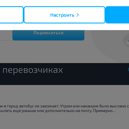
 скидки и другие интересные
 на получение новостей и
Настроить
Подписаться
 перевозчиках
ак в город автобус не заезжает. Утром или накануне было выслано 
сылать ещё раньше или дополнительно на почту. Примерно…