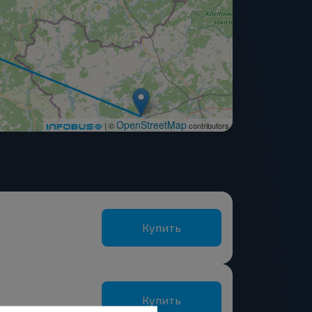
OpenStreetMap
| ©
contributors
Купить
Купить