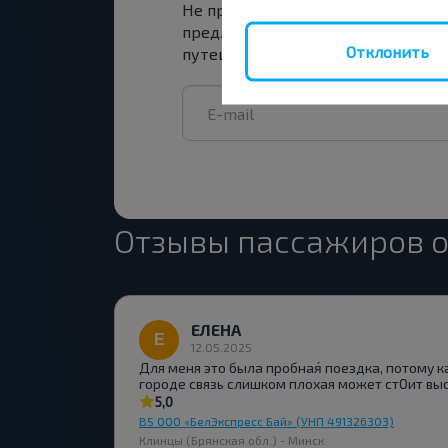
Не пропусти специальные акции,
предложения INFOBUS. Подпишись
Отклонить
путешествуй с нами дешевле!
Отзывы пассажиров о
ЕЛЕНА
12.05.2025
Для меня это была пробная́ поездка, потому к
городе связь слишком плохая может стОит вы
5,0
BS ООО «БелЭкспресс Бай» (УНП 491326303)
Клинцы (Брянская обл.) - Минск