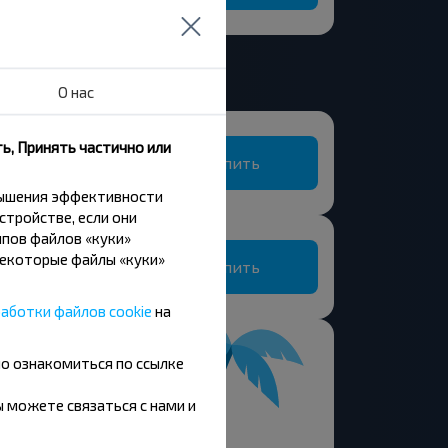
О нас
л.)
ь, Принять частично или
Купить
Национальный аэропорт Минск
вышения эффективности
стройстве, если они
пов файлов «куки»
л.)
Некоторые файлы «куки»
Купить
аботки файлов cookie
на
но ознакомиться по ссылке
вы можете связаться с нами и