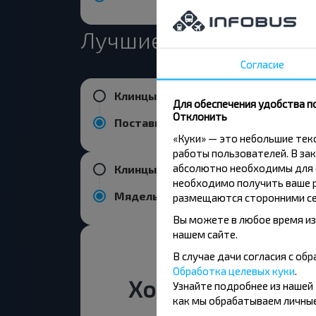
Лучшие маршруты из 
Согласие
Клинцы (Брянская обл.)
Для обеспечения удобства п
Отклонить
Поставы
«Куки» — это небольшие те
работы пользователей. В зак
абсолютно необходимы для ф
Клинцы (Брянская обл.)
необходимо получить ваше р
Мядель
размещаются сторонними се
Вы можете в любое время из
нашем сайте.
В случае дачи согласия с о
Обработка целевых куки
.
Хотите путешест
Узнайте подробнее из нашей
как мы обрабатываем личные