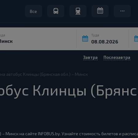
Все
уда
Туда
Завтра
Послезавтра
на автобус Клинцы (Брянская обл.) – Минск
обус Клинцы (Брянск
) – Минск на сайте INFOBUS.by. Узнайте стоимость билетов и распи