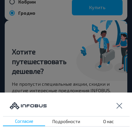
Кобрин
Купить
Гродно
Хотите
путешествовать
дешевле?
Не пропусти специальные акции, скидки и
другие интересные предложения INFOBUS.
Подпишись на получение новостей и
путешествуй с нами дешевле!
Согласие
Подробности
О нас