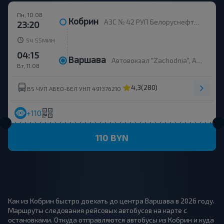
Пн, 10.08
Кобрин
АЗС № 42 РУП Белоруснефть 60 км, M1, Кобрын
23:20
ч
мин
5
55
04:15
Варшава
Автовокзал "Zachodnia", Al. Jerozolimskie 144
Вт, 11.08
4,3
(280)
BS ЧУП АВЕО-БЕЛ УНП 491376210
+110
110 BYN
Как из Кобрин быстро доехать до центра Варшава в 2026 году.
Маршруты следования рейсовых автобусов на карте с
остановками. Откуда отправляются автобусы из Кобрин и куда