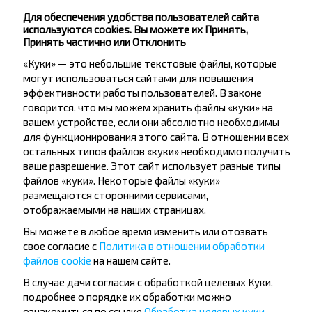
Подписаться
Для обеспечения удобства пользователей сайта
используются cookies. Вы можете их Принять,
Принять частично или Отклонить
Отзывы пассажиров о перевозчиках
«Куки» — это небольшие текстовые файлы, которые
могут использоваться сайтами для повышения
эффективности работы пользователей. В законе
говорится, что мы можем хранить файлы «куки» на
вашем устройстве, если они абсолютно необходимы
Виолетта
МАКСИМ
для функционирования этого сайта. В отношении всех
29.06.2026
15.06.2026
остальных типов файлов «куки» необходимо получить
Очень
Все прошло великолеп
рекомендую,профессионалы
5,0
ваше разрешение. Этот сайт использует разные типы
своего дела,отбытие и
BS ОАО «Пинский автобу
файлов «куки». Некоторые файлы «куки»
прибытие строго по
УНП 200298320
размещаются сторонними сервисами,
расписанию,комфортный
Кобрин - Варшава
автобус с кондиционером и
отображаемыми на наших страницах.
зарядкой,вежливый персонал
Вы можете в любое время изменить или отозвать
5,0
свое согласие с
BS ОАО «Пинский автобусный парк»
Политика в отношении обработки
УНП 200298320
файлов cookie
на нашем сайте.
Кобрин - Варшава
В случае дачи согласия с обработкой целевых Куки,
подробнее о порядке их обработки можно
ознакомиться по ссылке
Обработка целевых куки
.