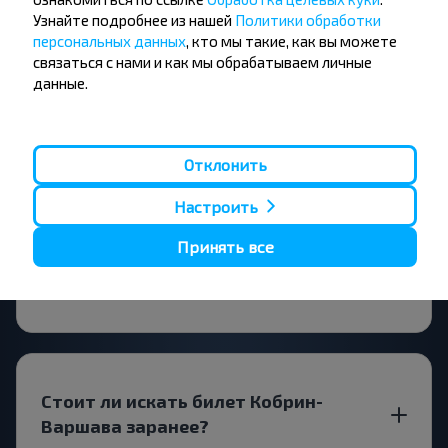
Все отзывы
Узнайте подробнее из нашей
Политики обработки
персональных данных
, кто мы такие, как вы можете
Вопрос - Ответ
связаться с нами и как мы обрабатываем личные
данные.
Как приобрести билет на автобус?
Отклонить
Настроить
Принять все
Есть ли какие-то ограничения на
поездку?
Стоит ли искать билет Кобрин-
Варшава заранее?