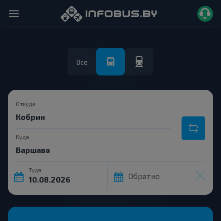
Все
Откуда
Куда
Туда
Обратно