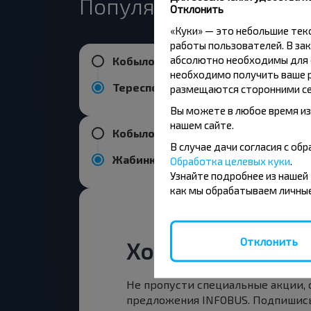
Популярные направле
Отклонить
«Куки» — это небольшие те
работы пользователей. В зак
абсолютно необходимы для ф
Кобыловка Пов
необходимо получить ваше р
Тересполь
размещаются сторонними се
Вы можете в любое время из
нашем сайте.
Кобыловка Пов
В случае дачи согласия с о
Жабинка
Обработка целевых куки
.
Узнайте подробнее из нашей
как мы обрабатываем личные
Отклонить
Хотите путешест
Не пропусти специальные акции,
предложения INFOBUS. Подпишись