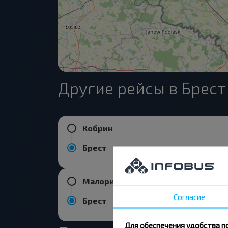
Другие рейсы в Брест
Кобрин
Брест
Малорита
Согласие
Брест
Для обеспечения удобства п