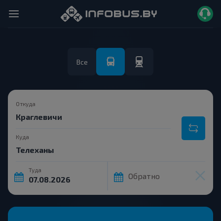
Все
Откуда
Куда
Туда
Обратно