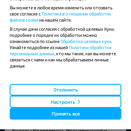
БРЕСТСКАЯ ОБЛ.-Телеханы?
Вы можете в любое время изменить или отозвать
свое согласие с
Политика в отношении обработки
файлов cookie
на нашем сайте.
В случае дачи согласия с обработкой целевых Куки,
Стоит ли искать билет Краглевичи,
подробнее о порядке их обработки можно
Ивацевичский р-н БРЕСТСКАЯ ОБЛ.-
ознакомиться по ссылке
Обработка целевых куки
.
Узнайте подробнее из нашей
Политики обработки
Телеханы заранее?
персональных данных
, кто мы такие, как вы можете
связаться с нами и как мы обрабатываем личные
данные.
Билет будет дешевле на прямой рейс
или с пересадками?
Отклонить
Настроить
Принять все
Выгодно ли сразу приобрести
билеты Краглевичи, Ивацевичский р-