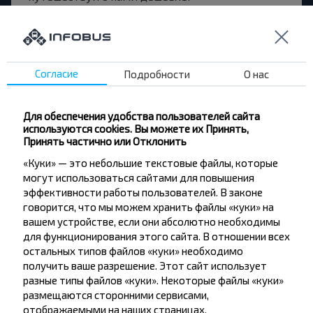
Согласие
Подробности
О нас
Подписаться
Для обеспечения удобства пользователей сайта
Вопрос - Ответ
используются cookies. Вы можете их Принять,
Принять частично или Отклонить
«Куки» — это небольшие текстовые файлы, которые
могут использоваться сайтами для повышения
эффективности работы пользователей. В законе
Как забронировать билеты?
говорится, что мы можем хранить файлы «куки» на
вашем устройстве, если они абсолютно необходимы
для функционирования этого сайта. В отношении всех
остальных типов файлов «куки» необходимо
получить ваше разрешение. Этот сайт использует
Есть ли ограничения на поездку
разные типы файлов «куки». Некоторые файлы «куки»
размещаются сторонними сервисами,
Краглевичи, Ивацевичский р-н
отображаемыми на наших страницах.