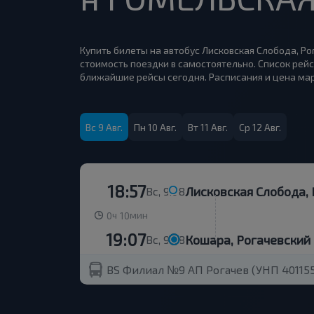
Купить билеты на автобус Лисковская Слобода, Ро
стоимость поездки в самостоятельно. Список рейс
ближайшие рейсы сегодня. Расписания и цена мар
Вс 9 Авг.
Пн 10 Авг.
Вт 11 Авг.
Ср 12 Авг.
18:57
Лисковская Слобода, 
Вс, 9.08
ч
мин
0
10
19:07
Кошара, Рогачевский 
Вс, 9.08
BS Филиал №9 АП Рогачев (УНП 401155