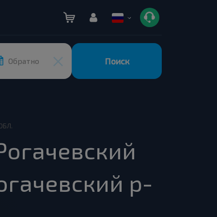
Поиск
Обратно
ОБЛ.
Рогачевский
огачевский р-