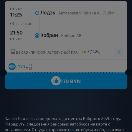
Пт, 7.08
Лодзь
Автовокзал, Kaliska Al. Włókniarzy 203/205, платформа 4/5
11:25
ч
мин
9
25
21:50
Кобрин
Кобрин АВ
Пт, 7.08
4,5
(1424)
BS ОАО «ПИНСКИЙ АВТОБУСНЫЙ ПАРК» УНП 200298320
+170
170 BYN
Как из Лодзь быстро доехать до центра Кобрин в 2026 году.
Маршруты следования рейсовых автобусов на карте с
остановками. Откуда отправляются автобусы из Лодзь и куда