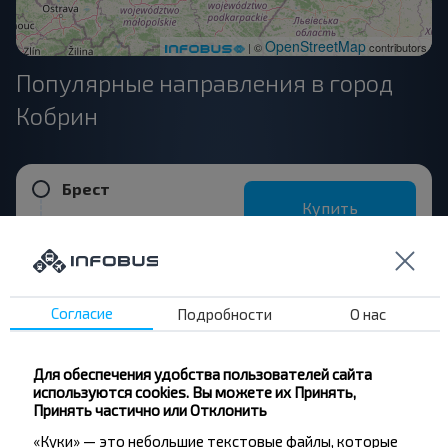
OpenStreetMap
| ©
contributors
Популярные направления в город
Кобрин
Брест
Купить
Кобрин
Минск
Купить
Согласие
Подробности
О нас
Кобрин
Для обеспечения удобства пользователей сайта
Гродно
используются cookies. Вы можете их Принять,
Купить
Принять частично или Отклонить
Кобрин
«Куки» — это небольшие текстовые файлы, которые