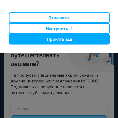
Лодзь
Купить
Гродно
Отклонить
Настроить
Принять все
Хотите
путешествовать
дешевле?
Не пропусти специальные акции, скидки и
другие интересные предложения INFOBUS.
Подпишись на получение новостей и
путешествуй с нами дешевле!