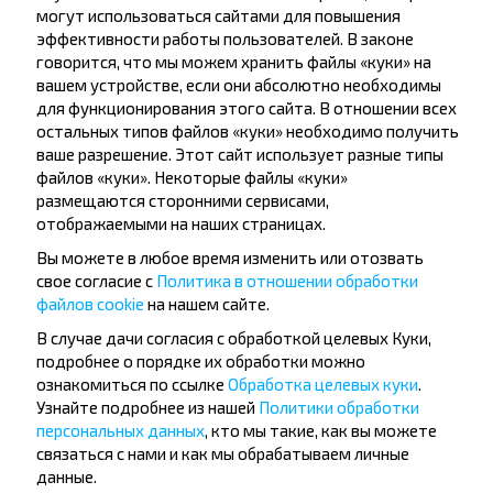
могут использоваться сайтами для повышения
Пинск
эффективности работы пользователей. В законе
Купить
говорится, что мы можем хранить файлы «куки» на
Кобрин
вашем устройстве, если они абсолютно необходимы
Лучшие маршруты из Лодзь
для функционирования этого сайта. В отношении всех
остальных типов файлов «куки» необходимо получить
ваше разрешение. Этот сайт использует разные типы
файлов «куки». Некоторые файлы «куки»
Лодзь
размещаются сторонними сервисами,
Купить
отображаемыми на наших страницах.
Брест
Вы можете в любое время изменить или отозвать
свое согласие с
Политика в отношении обработки
Лодзь
файлов cookie
на нашем сайте.
Купить
Варшава
В случае дачи согласия с обработкой целевых Куки,
подробнее о порядке их обработки можно
ознакомиться по ссылке
Обработка целевых куки
.
Лодзь
Узнайте подробнее из нашей
Политики обработки
Купить
персональных данных
, кто мы такие, как вы можете
Минск
связаться с нами и как мы обрабатываем личные
данные.