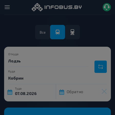
Все
Откуда
Куда
Туда
Обратно