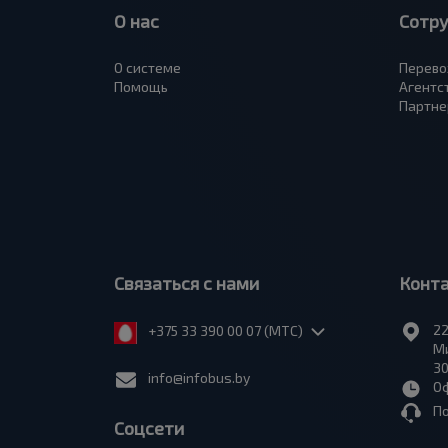
О нас
Сотр
О системе
Перево
Помощь
Агентс
Партне
Связаться с нами
Конт
22
+375 33 390 00 07 (МТС)
Ми
30
info@infobus.by
Оф
П
Соцсети