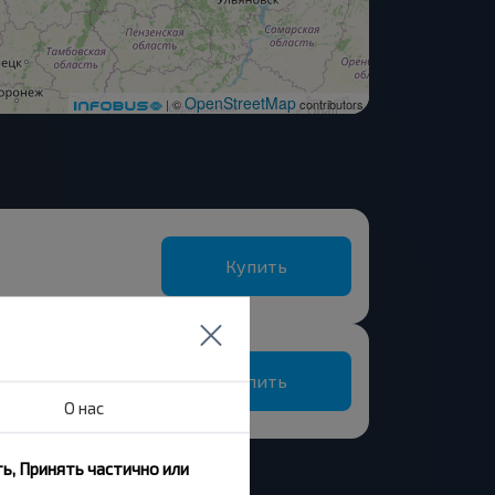
OpenStreetMap
| ©
contributors
Купить
Купить
О нас
ь, Принять частично или