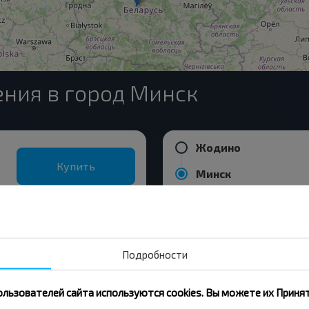
ния в город Минск
Жодино
Купить
Минск
Борисов
Купить
Минск
Подробности
 Луга
ользователей сайта используются cookies. Вы можете их Принят