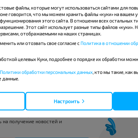
кстовые файлы, которые могут использоваться сайтами для по
оне говорится, что мы можем хранить файлы «куки» на вашем у
Луга
ункционирования этого сайта. В отношении всех остальных ти
Купить
азрешение. Этот сайт использует разные типы файлов «куки». 
рвисами, отображаемыми на наших страницах.
менить или отозвать свое согласие с
Политика в отношении обр
Луга
Купить
Вильнюс аэропорт
бработкой целевых Куки, подробнее о порядке их обработки мож
Политики обработки персональных данных
, кто мы такие, как 
 данные.
вовать дешевле?
Настроить
 скидки и другие интересные
 на получение новостей и