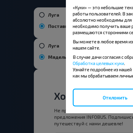
«Куки» — это небольшие те
работы пользователей. В зак
Луга
абсолютно необходимы для ф
Поставы
необходимо получить ваше р
размещаются сторонними се
Вы можете в любое время из
Луга
нашем сайте.
Мядель
В случае дачи согласия с о
Обработка целевых куки
.
Узнайте подробнее из нашей
как мы обрабатываем личные
Хотите путешест
Отклонить
Не пропусти специальные акции,
предложения INFOBUS. Подпишись
путешествуй с нами дешевле!