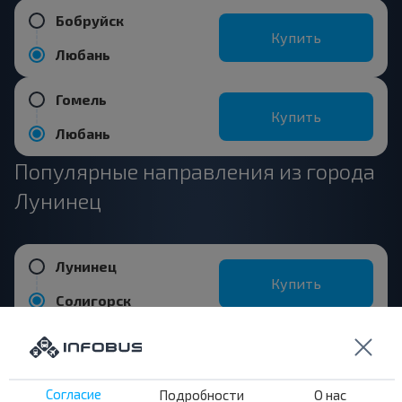
Бобруйск
Купить
Любань
Гомель
Купить
Любань
Популярные направления из города
Лунинец
Лунинец
Купить
Солигорск
Лунинец
Купить
Бобруйск
Согласие
Подробности
О нас