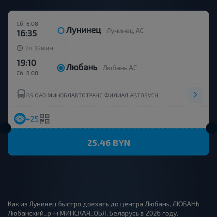
Сб, 8.08
Лунинец
Лунинец АС
16:35
ч
мин
2
35
19:10
Любань
Любань АС
Сб, 8.08
BS ОАО МИНОБЛАВТОТРАНС ФИЛИАЛ АВТОБУСНЫЙ ПАРК №1 СОЛИГОРСК(УНН 601070315)
+25
25.46 BYN
Как из Лунинец быстро доехать до центра Любань, ЛЮБАНЬ
Любанский_р-н МИНСКАЯ_ОБЛ. Беларусь в 2026 году.