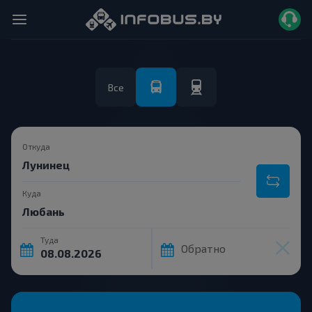
Все
Откуда
Куда
Туда
Обратно