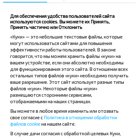
Лунинец
Для обеспечения удобства пользователей сайта
Купить
используются cookies. Вы можете их Принять,
Минск
Принять частично или Отклонить
«Куки» — это небольшие текстовые файлы, которые
Лунинец
могут использоваться сайтами для повышения
Купить
эффективности работы пользователей. В законе
Гомель
говорится, что мы можем хранить файлы «куки» на
вашем устройстве, если они абсолютно необходимы
для функционирования этого сайта. В отношении всех
остальных типов файлов «куки» необходимо получить
ваше разрешение. Этот сайт использует разные типы
файлов «куки». Некоторые файлы «куки»
Хотите
размещаются сторонними сервисами,
путешествовать
отображаемыми на наших страницах.
дешевле?
Вы можете в любое время изменить или отозвать
свое согласие с
Политика в отношении обработки
файлов cookie
на нашем сайте.
Не пропусти специальные акции, скидки и
другие интересные предложения INFOBUS.
В случае дачи согласия с обработкой целевых Куки,