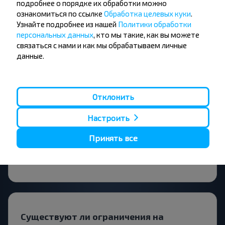
Подпишись на получение новостей и
подробнее о порядке их обработки можно
путешествуй с нами дешевле!
ознакомиться по ссылке
Обработка целевых куки
.
Узнайте подробнее из нашей
Политики обработки
персональных данных
, кто мы такие, как вы можете
связаться с нами и как мы обрабатываем личные
данные.
Подписаться
Отклонить
Вопрос - Ответ
Настроить
Принять все
Как приобрести билеты на рейс?
Существуют ли ограничения на