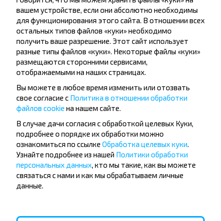
другие интересные предложения INFOBUS.
вашем устройстве, если они абсолютно необходимы
Подпишись на получение новостей и
для функционирования этого сайта. В отношении всех
путешествуй с нами дешевле!
остальных типов файлов «куки» необходимо
получить ваше разрешение. Этот сайт использует
разные типы файлов «куки». Некоторые файлы «куки»
размещаются сторонними сервисами,
отображаемыми на наших страницах.
Подписаться
Вы можете в любое время изменить или отозвать
свое согласие с
Политика в отношении обработки
файлов cookie
на нашем сайте.
Вопрос - Ответ
В случае дачи согласия с обработкой целевых Куки,
подробнее о порядке их обработки можно
ознакомиться по ссылке
Обработка целевых куки
.
Узнайте подробнее из нашей
Политики обработки
персональных данных
, кто мы такие, как вы можете
Как купить билет на автобус?
связаться с нами и как мы обрабатываем личные
данные.