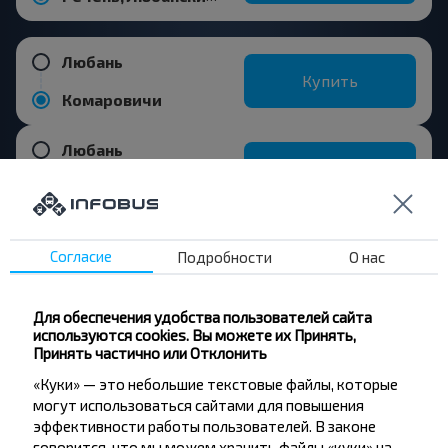
Любань
Купить
Комаровичи
Любань
Купить
Бобрик пов
Согласие
Подробности
О нас
Хотите
Для обеспечения удобства пользователей сайта
используются cookies. Вы можете их Принять,
путешествовать
Принять частично или Отклонить
дешевле?
«Куки» — это небольшие текстовые файлы, которые
могут использоваться сайтами для повышения
эффективности работы пользователей. В законе
Не пропусти специальные акции, скидки и
говорится, что мы можем хранить файлы «куки» на