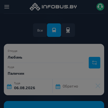
Все
Откуда
Куда
Туда
Обратно