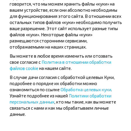
Не пропусти специальные акции, скидки и
говорится, что мы можем хранить файлы «куки» на
другие интересные предложения INFOBUS.
вашем устройстве, если они абсолютно необходимы
Подпишись на получение новостей и
для функционирования этого сайта. В отношении всех
путешествуй с нами дешевле!
остальных типов файлов «куки» необходимо получить
ваше разрешение. Этот сайт использует разные типы
файлов «куки». Некоторые файлы «куки»
размещаются сторонними сервисами,
отображаемыми на наших страницах.
Подписаться
Вы можете в любое время изменить или отозвать
свое согласие с
Политика в отношении обработки
файлов cookie
на нашем сайте.
Вопрос - Ответ
В случае дачи согласия с обработкой целевых Куки,
подробнее о порядке их обработки можно
ознакомиться по ссылке
Обработка целевых куки
.
Узнайте подробнее из нашей
Политики обработки
персональных данных
, кто мы такие, как вы можете
Как купить билет на рейс?
связаться с нами и как мы обрабатываем личные
данные.