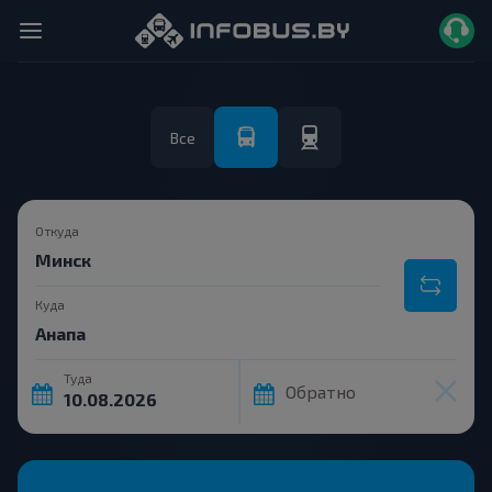
Все
Откуда
Куда
Туда
Обратно