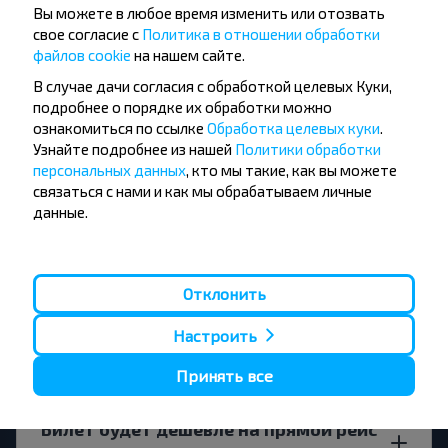
ГОМЕЛЬСКАЯ ОБЛ.?
Вы можете в любое время изменить или отозвать
свое согласие с
Политика в отношении обработки
файлов cookie
на нашем сайте.
В случае дачи согласия с обработкой целевых Куки,
подробнее о порядке их обработки можно
Существуют ли какие-то
ознакомиться по ссылке
Обработка целевых куки
.
ограничения на поездку?
Узнайте подробнее из нашей
Политики обработки
персональных данных
, кто мы такие, как вы можете
связаться с нами и как мы обрабатываем личные
данные.
За сколько дней до поездки искать
билеты Минск-Особино, Буда-
Отклонить
Кошелевский р-н ГОМЕЛЬСКАЯ ОБЛ.?
Настроить
Принять все
Билет будет дешевле на прямой рейс