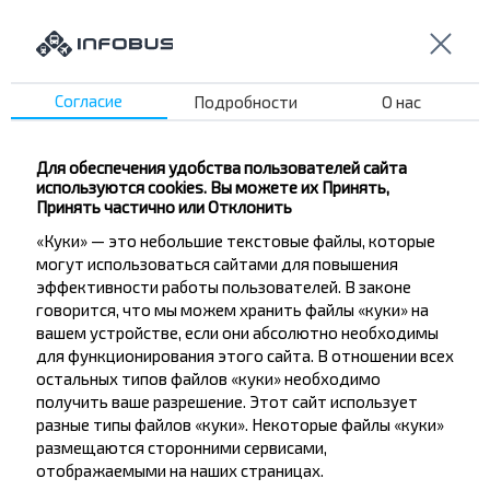
дешевле?
Не пропусти специальные акции, скидки и
другие интересные предложения INFOBUS.
Согласие
Подробности
О нас
Подпишись на получение новостей и
путешествуй с нами дешевле!
Для обеспечения удобства пользователей сайта
используются cookies. Вы можете их Принять,
Принять частично или Отклонить
«Куки» — это небольшие текстовые файлы, которые
Подписаться
могут использоваться сайтами для повышения
эффективности работы пользователей. В законе
говорится, что мы можем хранить файлы «куки» на
вашем устройстве, если они абсолютно необходимы
Вопрос - Ответ
для функционирования этого сайта. В отношении всех
остальных типов файлов «куки» необходимо
получить ваше разрешение. Этот сайт использует
разные типы файлов «куки». Некоторые файлы «куки»
Как купить билет на автобус Минск-
размещаются сторонними сервисами,
отображаемыми на наших страницах.
Особино, Буда-Кошелевский р-н