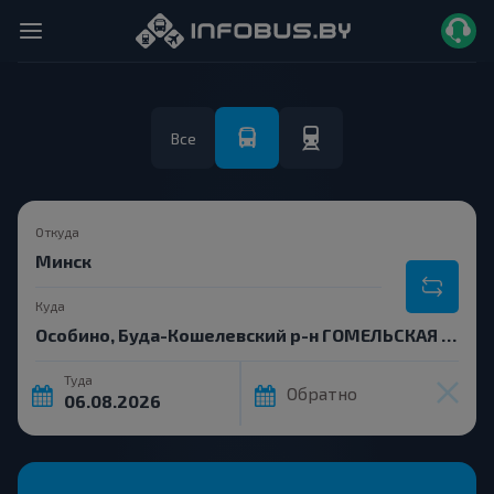
Все
Откуда
Куда
Туда
Обратно