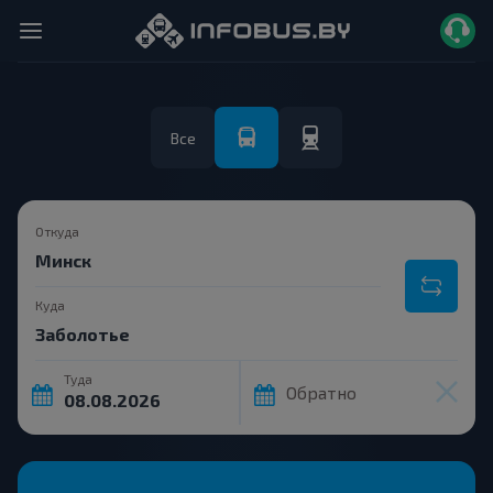
Все
Откуда
Куда
Туда
Обратно