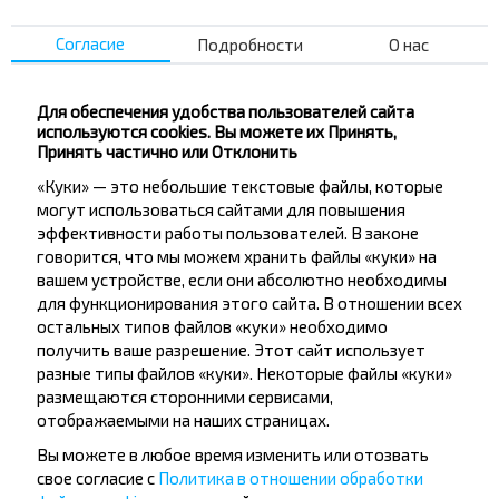
путешествуй с нами дешевле!
Согласие
Подробности
О нас
Для обеспечения удобства пользователей сайта
используются cookies. Вы можете их Принять,
Подписаться
Принять частично или Отклонить
«Куки» — это небольшие текстовые файлы, которые
могут использоваться сайтами для повышения
Вопрос - Ответ
эффективности работы пользователей. В законе
говорится, что мы можем хранить файлы «куки» на
вашем устройстве, если они абсолютно необходимы
для функционирования этого сайта. В отношении всех
остальных типов файлов «куки» необходимо
Как приобрести билеты на автобус?
получить ваше разрешение. Этот сайт использует
разные типы файлов «куки». Некоторые файлы «куки»
размещаются сторонними сервисами,
отображаемыми на наших страницах.
Вы можете в любое время изменить или отозвать
Существуют ли ограничения на
свое согласие с
Политика в отношении обработки
поездку Минск-Заболотье, Буда-