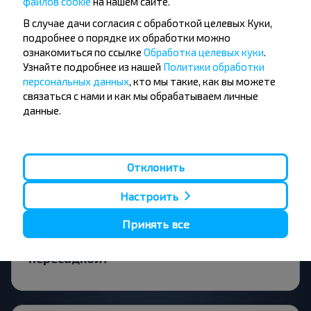
файлов cookie
на нашем сайте.
Кошелевский р-н ГОМЕЛЬСКАЯ ОБЛ.?
В случае дачи согласия с обработкой целевых Куки,
подробнее о порядке их обработки можно
ознакомиться по ссылке
Обработка целевых куки
.
Узнайте подробнее из нашей
Политики обработки
персональных данных
, кто мы такие, как вы можете
Стоит ли искать билеты Минск-
связаться с нами и как мы обрабатываем личные
Заболотье, Буда-Кошелевский р-н
данные.
ГОМЕЛЬСКАЯ ОБЛ. заранее?
Отклонить
Настроить
Выгоднее выбрать прямой рейс
Минск-Заболотье, Буда-Кошелевский
Принять все
р-н ГОМЕЛЬСКАЯ ОБЛ. или с
пересадкой?