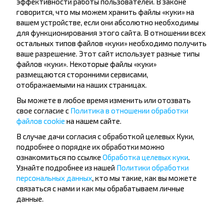
эффективности работы пользователей. В законе
говорится, что мы можем хранить файлы «куки» на
Хотите
вашем устройстве, если они абсолютно необходимы
для функционирования этого сайта. В отношении всех
путешествовать
остальных типов файлов «куки» необходимо получить
ваше разрешение. Этот сайт использует разные типы
дешевле?
файлов «куки». Некоторые файлы «куки»
размещаются сторонними сервисами,
Не пропусти специальные акции, скидки и
отображаемыми на наших страницах.
другие интересные предложения INFOBUS.
Вы можете в любое время изменить или отозвать
Подпишись на получение новостей и
свое согласие с
Политика в отношении обработки
путешествуй с нами дешевле!
файлов cookie
на нашем сайте.
В случае дачи согласия с обработкой целевых Куки,
подробнее о порядке их обработки можно
ознакомиться по ссылке
Обработка целевых куки
.
Узнайте подробнее из нашей
Политики обработки
Подписаться
персональных данных
, кто мы такие, как вы можете
связаться с нами и как мы обрабатываем личные
данные.
Отзывы пассажиров о перевозчиках