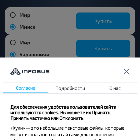
Мир
Купить
Минск
Мир
Купить
Барановичи
Мир
Купить
Столбцы
Согласие
Подробности
О нас
Мир
Для обеспечения удобства пользователей сайта
Купить
используются cookies. Вы можете их Принять,
Городея
Принять частично или Отклонить
«Куки» — это небольшие текстовые файлы, которые
могут использоваться сайтами для повышения