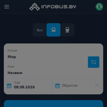
Все
Откуда
Куда
Туда
Обратно