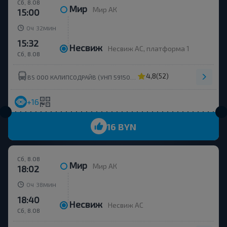
Сб, 8.08
Мир
Мир АК
15:00
ч
мин
0
32
15:32
Несвиж
Несвиж АС, платформа 1
Сб, 8.08
4,8
(52)
BS OOO КАЛИПСОДРАЙВ (УНП 591503895)
+16
16 BYN
Сб, 8.08
Мир
Мир АК
18:02
ч
мин
0
38
18:40
Несвиж
Несвиж АС
Сб, 8.08