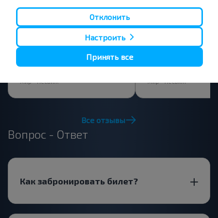
Отклонить
ДМИТРИЙ
Владислав
20.07.2026
01.07.2026
Настроить
Всё хорошо, но дороговато.
Ехали хорошо, но доро
5,0
4,0
Принять все
BS OOO"КалипсоДрайв" (УНП
BS OOO"КалипсоДрайв" 
591503895)
591503895)
Мир - Несвиж
Мир - Несвиж
Все отзывы
Вопрос - Ответ
Как забронировать билет?