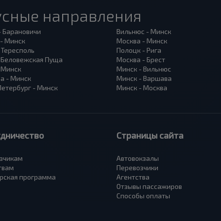
усные направления
- Барановичи
Вильнюс - Минск
 - Минск
Москва - Минск
 Тересполь
Полоцк - Рига
- Беловежская Пуща
Москва - Брест
- Минск
Минск - Вильнюс
а - Минск
Минск - Варшава
Петербург - Минск
Минск - Москва
удничество
Страницы сайта
зчикам
Автовокзалы
твам
Перевозчики
рская программа
Агентства
Отзывы пассажиров
Способы оплаты