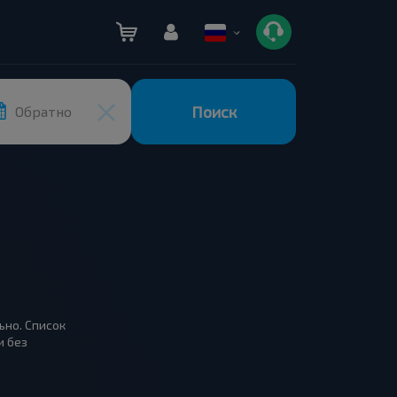
Поиск
Обратно
ьно. Список
и без