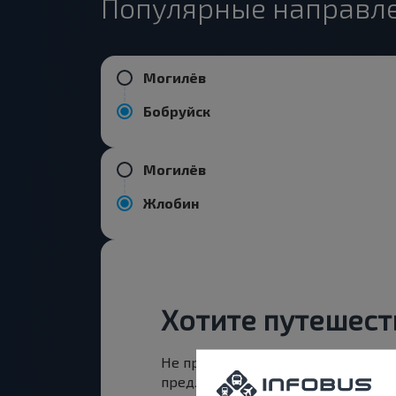
Популярные направле
Могилёв
Бобруйск
Могилёв
Жлобин
Хотите путешест
Не пропусти специальные акции,
предложения INFOBUS. Подпишись