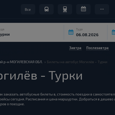
Все
уда
Туда
Завтра
Послезавтра
ий р-н МОГИЛЕВСКАЯ ОБЛ.
Билеты на автобус Могилёв – Турки
гилёв - Турки
как заказать автобусные билеты в, стоимость поездки в самостоятел
рейсы сегодня. Расписания и цена маршуртки. Добраться в дешево 
ров о поездке.