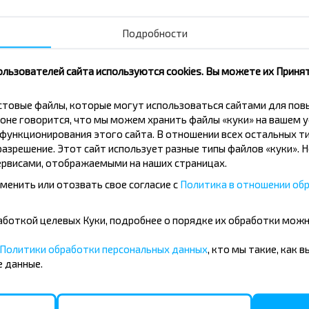
Подробности
Подписаться
ользователей сайта используются cookies. Вы можете их Принят
кстовые файлы, которые могут использоваться сайтами для по
оне говорится, что мы можем хранить файлы «куки» на вашем у
ункционирования этого сайта. В отношении всех остальных ти
азрешение. Этот сайт использует разные типы файлов «куки». 
рвисами, отображаемыми на наших страницах.
менить или отозвать свое согласие с
Политика в отношении обр
бработкой целевых Куки, подробнее о порядке их обработки мож
Политики обработки персональных данных
, кто мы такие, как 
 данные.
оездки по маршруту Могилёв-Турки, Бобруйский 