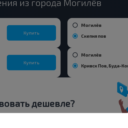
ния из города Могилёв
Могилёв
Купить
Скепня пов
Могилёв
Купить
вовать дешевле?
 скидки и другие интересные
 на получение новостей и