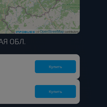
OpenStreetMap
| ©
contributors
АЯ ОБЛ.
Купить
Купить