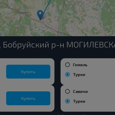
и, Бобруйский р-н МОГИЛЕВСК
Гомель
Купить
Турки
Савичи
Купить
Турки