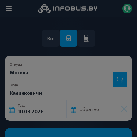
Все
Откуда
Куда
Туда
Обратно