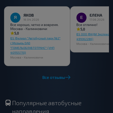
ЯКОВ
ЕЛЕНА
16.04.2026
17.06.2026
Все хорошо, четко и вовремя.
Все отлично!
Москва - Калинковичи
5,0
5,0
BS ООО ФИДИ Экспресс 
BS Филиал "Автобусный парк №2"
491062286)
г.Мозырь ОАО
Москва - Калинковичи
"ГОМЕЛЬОБЛАВТОТРАНС" (УНП
401155770)
Москва - Калинковичи
Все отзывы
Популярные автобусные
направления