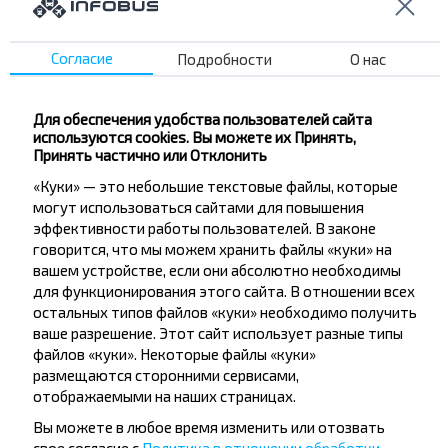
Согласие
Подробности
О нас
Гомель
Купить
Калинковичи
Для обеспечения удобства пользователей сайта
используются cookies. Вы можете их Принять,
Принять частично или Отклонить
Петриков
Купить
«Куки» — это небольшие текстовые файлы, которые
Калинковичи
могут использоваться сайтами для повышения
эффективности работы пользователей. В законе
говорится, что мы можем хранить файлы «куки» на
Могилёв
вашем устройстве, если они абсолютно необходимы
Купить
для функционирования этого сайта. В отношении всех
Калинковичи
остальных типов файлов «куки» необходимо получить
ваше разрешение. Этот сайт использует разные типы
Солигорск
файлов «куки». Некоторые файлы «куки»
Купить
размещаются сторонними сервисами,
Калинковичи
отображаемыми на наших страницах.
Лучшие маршруты из Москва
Вы можете в любое время изменить или отозвать
свое согласие с
Политика в отношении обработки