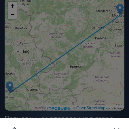
+
−
OpenStreetMap
| ©
contributors
Популярные направления в город
Калинковичи