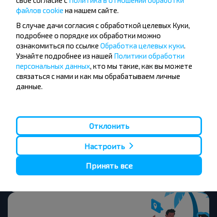
файлов cookie
на нашем сайте.
В случае дачи согласия с обработкой целевых Куки,
Москва
Купить
подробнее о порядке их обработки можно
Варшава
ознакомиться по ссылке
Обработка целевых куки
.
Узнайте подробнее из нашей
Политики обработки
персональных данных
, кто мы такие, как вы можете
Москва
связаться с нами и как мы обрабатываем личные
Купить
данные.
Гомель
Москва
Отклонить
Купить
Мозырь
Настроить
Москва
Принять все
Купить
Солигорск