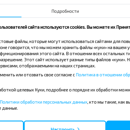
Подробности
Подписаться
ользователей сайта используются cookies. Вы можете их Принят
кстовые файлы, которые могут использоваться сайтами для по
оне говорится, что мы можем хранить файлы «куки» на вашем у
ункционирования этого сайта. В отношении всех остальных ти
азрешение. Этот сайт использует разные типы файлов «куки». 
рвисами, отображаемыми на наших страницах.
менить или отозвать свое согласие с
Политика в отношении обр
ы на рейс Мосты, МОСТЫ Мостовский_р-н ГРОДНЕ
бработкой целевых Куки, подробнее о порядке их обработки мож
Политики обработки персональных данных
, кто мы такие, как 
 данные.
 Мосты, МОСТЫ Мостовский_р-н ГРОДНЕНСКАЯ_ОБЛ
Настроить