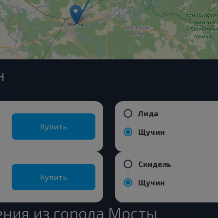
н
Лида
Купить
Щучин
Скидель
Купить
Щучин
ния из города Мосты