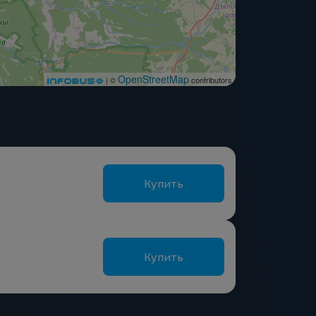
OpenStreetMap
| ©
contributors
Купить
Купить