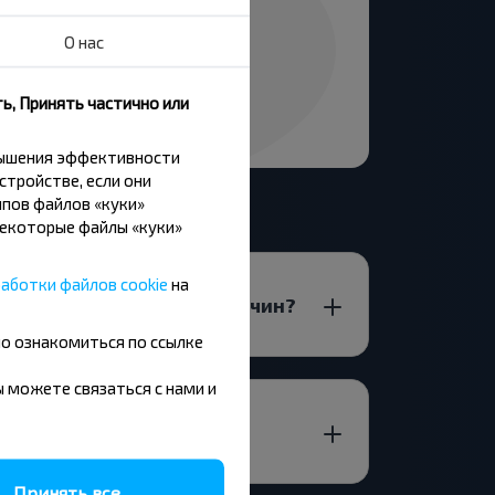
О нас
ь, Принять частично или
вышения эффективности
стройстве, если они
пов файлов «куки»
Некоторые файлы «куки»
аботки файлов cookie
на
НСКАЯ_ОБЛ. Беларусь-Щучин?
но ознакомиться по ссылке
вы можете связаться с нами и
. Беларусь-Щучин?
Принять все