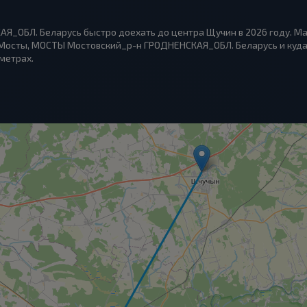
Я_ОБЛ. Беларусь быстро доехать до центра Щучин в 2026 году. М
 Мосты, МОСТЫ Мостовский_р-н ГРОДНЕНСКАЯ_ОБЛ. Беларусь и куда 
ометрах.