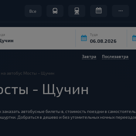
Все
уда
Туда
Завтра
Послезавтра
 на автобус Мосты – Щучин
сты - Щучин
к заказать автобусные билеты в, стоимость поездки в самостоятель
шуртки. Добраться в дешево и без утомительных ночных переездов