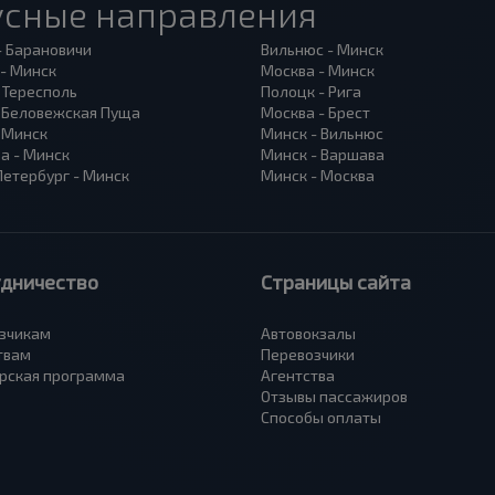
усные направления
- Барановичи
Вильнюс - Минск
 - Минск
Москва - Минск
 Тересполь
Полоцк - Рига
- Беловежская Пуща
Москва - Брест
- Минск
Минск - Вильнюс
а - Минск
Минск - Варшава
Петербург - Минск
Минск - Москва
удничество
Страницы сайта
зчикам
Автовокзалы
твам
Перевозчики
рская программа
Агентства
Отзывы пассажиров
Способы оплаты