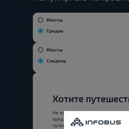
Мосты
Гродно
Мосты
Скидель
Хотите путешест
Не пропусти специальные акции,
предложения INFOBUS. Подпишись
путешествуй с нами дешевле!