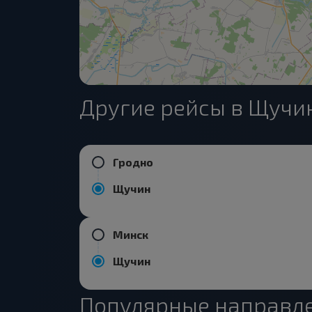
Другие рейсы в Щучи
Гродно
Щучин
Минск
Щучин
Популярные направле