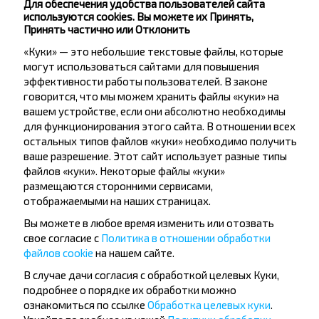
Для обеспечения удобства пользователей сайта
используются cookies. Вы можете их Принять,
Новогрудок
Принять частично или Отклонить
Купить
«Куки» — это небольшие текстовые файлы, которые
Бяла-Подляска
могут использоваться сайтами для повышения
эффективности работы пользователей. В законе
говорится, что мы можем хранить файлы «куки» на
вашем устройстве, если они абсолютно необходимы
для функционирования этого сайта. В отношении всех
остальных типов файлов «куки» необходимо получить
Хотите
ваше разрешение. Этот сайт использует разные типы
путешествовать
файлов «куки». Некоторые файлы «куки»
размещаются сторонними сервисами,
дешевле?
отображаемыми на наших страницах.
Вы можете в любое время изменить или отозвать
Не пропусти специальные акции, скидки и
свое согласие с
Политика в отношении обработки
другие интересные предложения INFOBUS.
файлов cookie
на нашем сайте.
Подпишись на получение новостей и
путешествуй с нами дешевле!
В случае дачи согласия с обработкой целевых Куки,
подробнее о порядке их обработки можно
ознакомиться по ссылке
Обработка целевых куки
.