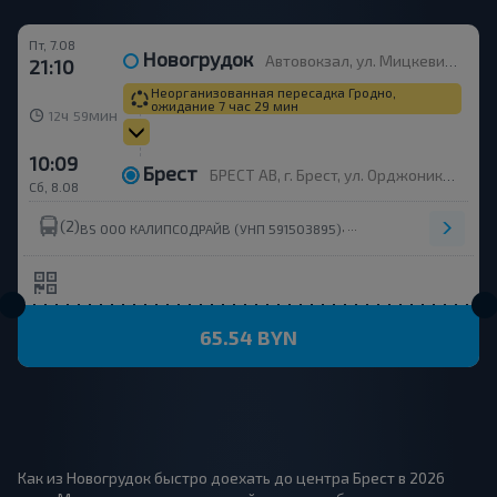
Пт, 7.08
Новогрудок
Автовокзал, ул. Мицкевича, платформа 6
21:10
Неорганизованная пересадка Гродно,
ожидание 7 час 29 мин
ч
мин
12
59
10:09
Брест
БРЕСТ АВ, г. Брест, ул. Орджоникидзе, 12, Беларусь
Сб, 8.08
(2)
,
BS OOO КАЛИПСОДРАЙВ (УНП 591503895)
BS ООО ФЛАЙБУС (УНП 
65.54 BYN
Как из Новогрудок быстро доехать до центра Брест в 2026