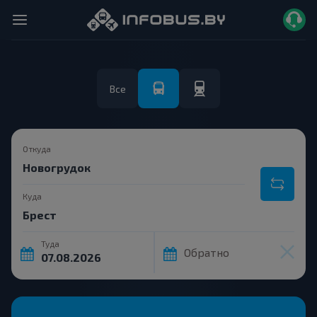
Все
Откуда
Куда
Туда
Обратно