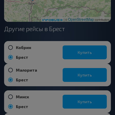
OpenStreetMap
| ©
contributors
Другие рейсы в Брест
Кобрин
Купить
Брест
Малорита
Купить
Брест
Минск
Купить
Брест