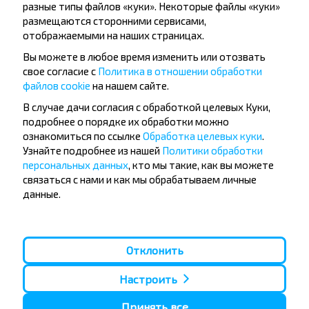
разные типы файлов «куки». Некоторые файлы «куки»
размещаются сторонними сервисами,
отображаемыми на наших страницах.
Подписаться
Вы можете в любое время изменить или отозвать
свое согласие с
Политика в отношении обработки
файлов cookie
на нашем сайте.
Вопрос - Ответ
В случае дачи согласия с обработкой целевых Куки,
подробнее о порядке их обработки можно
ознакомиться по ссылке
Обработка целевых куки
.
Узнайте подробнее из нашей
Политики обработки
персональных данных
, кто мы такие, как вы можете
Как купить билеты на рейс?
связаться с нами и как мы обрабатываем личные
данные.
Есть ли ограничения на поездку
Отклонить
Новогрудок-Минск?
Настроить
Принять все