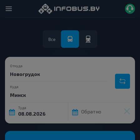
Все
Откуда
Куда
Туда
Обратно