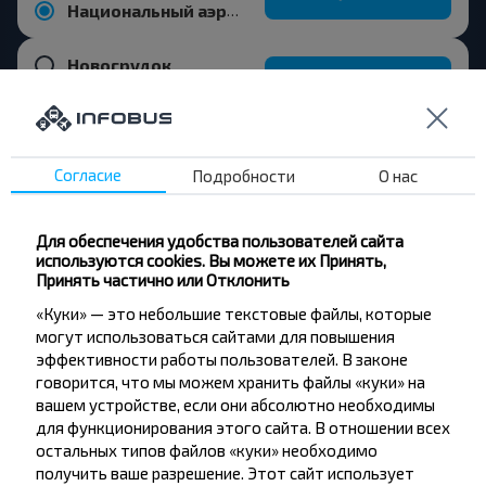
Национальный аэропорт Минск
Новогрудок
Купить
Вильнюс аэропорт
Согласие
Подробности
О нас
Для обеспечения удобства пользователей сайта
Хотите
используются cookies. Вы можете их Принять,
путешествовать
Принять частично или Отклонить
«Куки» — это небольшие текстовые файлы, которые
дешевле?
могут использоваться сайтами для повышения
эффективности работы пользователей. В законе
Не пропусти специальные акции, скидки и
говорится, что мы можем хранить файлы «куки» на
другие интересные предложения INFOBUS.
вашем устройстве, если они абсолютно необходимы
Подпишись на получение новостей и
для функционирования этого сайта. В отношении всех
путешествуй с нами дешевле!
остальных типов файлов «куки» необходимо
получить ваше разрешение. Этот сайт использует