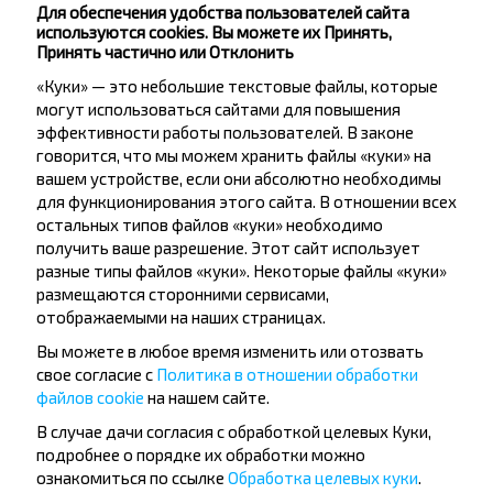
Минск
Для обеспечения удобства пользователей сайта
используются cookies. Вы можете их Принять,
Принять частично или Отклонить
Борисов
Купить
«Куки» — это небольшие текстовые файлы, которые
Минск
могут использоваться сайтами для повышения
эффективности работы пользователей. В законе
Лучшие маршруты из Новозыбков
говорится, что мы можем хранить файлы «куки» на
вашем устройстве, если они абсолютно необходимы
для функционирования этого сайта. В отношении всех
остальных типов файлов «куки» необходимо
Новозыбков
получить ваше разрешение. Этот сайт использует
Купить
разные типы файлов «куки». Некоторые файлы «куки»
Поставы
размещаются сторонними сервисами,
отображаемыми на наших страницах.
Новозыбков
Купить
Вы можете в любое время изменить или отозвать
Мядель
свое согласие с
Политика в отношении обработки
файлов cookie
на нашем сайте.
В случае дачи согласия с обработкой целевых Куки,
Новозыбков
подробнее о порядке их обработки можно
Купить
ознакомиться по ссылке
Обработка целевых куки
.
Национальный аэропорт Минск