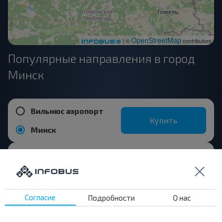
OpenStreetMap
| ©
contributors
Популярные направления в город
Минск
Вильнюс аэропорт
Купить
Минск
Поставы
Купить
Минск
Согласие
Подробности
О нас
Жодино
Купить