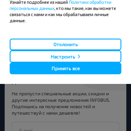
Узнайте подробнее из нашей
Политики обработки
персональных данных
, кто мы такие, как вы можете
Новозыбков
связаться с нами и как мы обрабатываем личные
Купить
данные.
Вильнюс аэропорт
Отклонить
Настроить
Хотите
Принять все
путешествовать
дешевле?
Не пропусти специальные акции, скидки и
другие интересные предложения INFOBUS.
Подпишись на получение новостей и
путешествуй с нами дешевле!