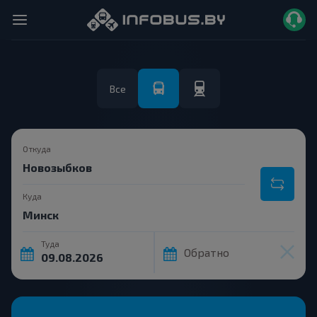
Все
Откуда
Куда
Туда
Обратно