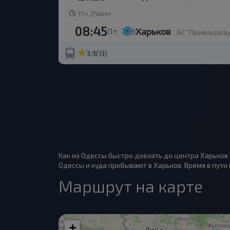
ч
мин
11
25
08:45
Харьков
Пт, 7.08
АС "Привокзальн
3,9
(13)
Как из Одессы быстро доехать до центра Харьков 
Одессы и куда прибывают в Харьков. Время в пути 
Маршрут на карте
+