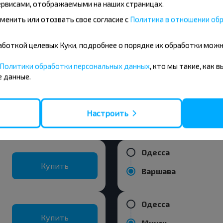
рвисами, отображаемыми на наших страницах.
Запорожье
менить или отозвать свое согласие с
Политика в отношении обр
Купить
Харьков
бработкой целевых Куки, подробнее о порядке их обработки мож
Днепр
Политики обработки персональных данных
, кто мы такие, как 
Купить
 данные.
Харьков
ния из города Одесса
Настроить
Одесса
Купить
Варшава
Одесса
Купить
Минск