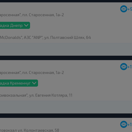
+
росенная", пл. Старосенная, 1а-2
садка Днепр
McDonalds", АЗС "ANP", ул. Полтавский Шлях, 64
+1
росенная", пл. Старосенная, 1а-2
адка Кременчуг
ивокзальная", ул. Евгения Котляра, 11
+1
овокзал ул. Колонтаевская, 58