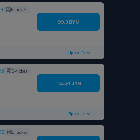
99
E-ticket
99.3 BYN
Про рейс
13
E-ticket
112.54 BYN
Про рейс
16
E-ticket