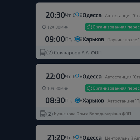
20:30
Одесса
Чт, 6.08
Автостанция "Ста
ч
мин
Организованная пере
12
30
09:00
Харьков
Пт, 7.08
Паркинг возле "
(2)
Свічкарьов А.А. ФОП
22:00
Одесса
Чт, 6.08
Автостанция "Ста
ч
мин
Организованная перес
10
30
08:30
Харьков
Пт, 7.08
Автостанция "Пр
(2)
Кузнєцова Ольга Володимирівна ФОП
21:20
Одесса
Чт, 6.08
Центральный Авт