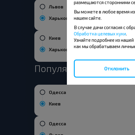
размещаются сторонними се
Львов
Вы можете в любое время из
Харьков
нашем сайте.
В случае дачи согласия с о
Обработка целевых куки
.
Киев
Узнайте подробнее из нашей
как мы обрабатываем личные
Харьков
Популярные направле
Отклонить
Одесса
Киев
Одесса
Львов