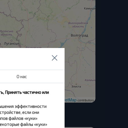
О нас
ь, Принять частично или
OpenStreetMap
| ©
contributors
вышения эффективности
стройстве, если они
пов файлов «куки»
Некоторые файлы «куки»