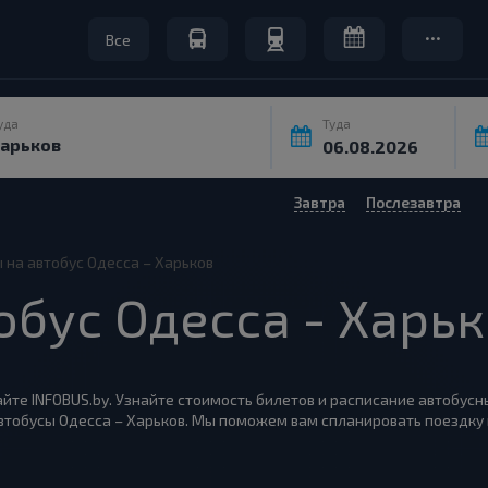
Все
уда
Туда
Завтра
Послезавтра
 на автобус Одесса – Харьков
обус Одесса - Харь
айте INFOBUS.by. Узнайте стоимость билетов и расписание автобусн
автобусы Одесса – Харьков. Мы поможем вам спланировать поездку 