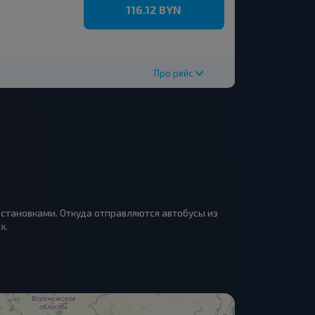
116.12 BYN
Про рейс
остановками. Откуда отправляются автобусы из
х.