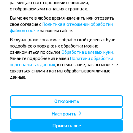
размещаются сторонними сервисами,
Подписаться
отображаемыми на наших страницах.
Вы можете в любое время изменить или отозвать
свое согласие с
Политика в отношении обработки
Вопрос - Ответ
файлов cookie
на нашем сайте.
В случае дачи согласия с обработкой целевых Куки,
подробнее о порядке их обработки можно
ознакомиться по ссылке
Обработка целевых куки
.
Узнайте подробнее из нашей
Политики обработки
Как можно купить билеты на рейс
персональных данных
, кто мы такие, как вы можете
Орша-Минск?
связаться с нами и как мы обрабатываем личные
данные.
Отклонить
Есть ли ограничения на поездки по
направлению Орша-Минск?
Настроить
Принять все