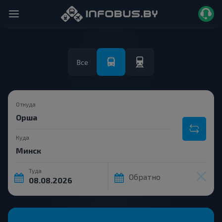
Все
Откуда
Куда
Туда
Обратно