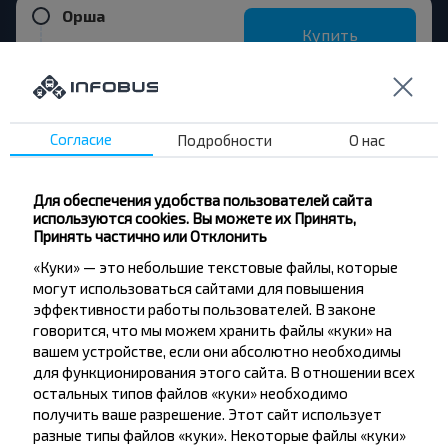
Орша
Купить
Вильнюс аэропорт
Согласие
Подробности
О нас
Хотите
Для обеспечения удобства пользователей сайта
путешествовать
используются cookies. Вы можете их Принять,
Принять частично или Отклонить
дешевле?
«Куки» — это небольшие текстовые файлы, которые
могут использоваться сайтами для повышения
Не пропусти специальные акции, скидки и
эффективности работы пользователей. В законе
другие интересные предложения INFOBUS.
говорится, что мы можем хранить файлы «куки» на
Подпишись на получение новостей и
вашем устройстве, если они абсолютно необходимы
путешествуй с нами дешевле!
для функционирования этого сайта. В отношении всех
остальных типов файлов «куки» необходимо
получить ваше разрешение. Этот сайт использует
разные типы файлов «куки». Некоторые файлы «куки»