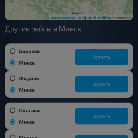
OpenStreetMap
| ©
contributors
Другие рейсы в Минск
Борисов
Купить
Минск
Жодино
Купить
Минск
Поставы
Купить
Минск
Мядель