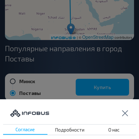
OpenStreetMap
| ©
contributors
Популярные направления в город
Поставы
Минск
Купить
Поставы
Витебск
Купить
Поставы
Согласие
Подробности
О нас