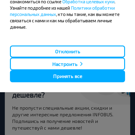
ознакомиться по ссылке
Обработка целевых куки
.
Купить
Узнайте подробнее из нашей
Политики обработки
Мядель
персональных данных
, кто мы такие, как вы можете
связаться с нами и как мы обрабатываем личные
Плявиняс
данные.
Купить
Витебск
Отклонить
Настроить
Хотите
Принять все
путешествовать
дешевле?
Не пропусти специальные акции, скидки и
другие интересные предложения INFOBUS.
Подпишись на получение новостей и
путешествуй с нами дешевле!