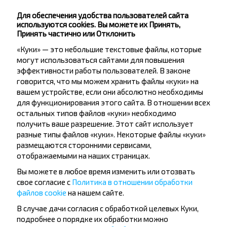
Молодечно
Купить
Для обеспечения удобства пользователей сайта
Поставы
используются cookies. Вы можете их Принять,
Принять частично или Отклонить
Мядель
«Куки» — это небольшие текстовые файлы, которые
Купить
могут использоваться сайтами для повышения
Поставы
эффективности работы пользователей. В законе
говорится, что мы можем хранить файлы «куки» на
Лучшие маршруты из Плявиняс
вашем устройстве, если они абсолютно необходимы
для функционирования этого сайта. В отношении всех
остальных типов файлов «куки» необходимо
получить ваше разрешение. Этот сайт использует
Плявиняс
разные типы файлов «куки». Некоторые файлы «куки»
Купить
Минск
размещаются сторонними сервисами,
отображаемыми на наших страницах.
Плявиняс
Вы можете в любое время изменить или отозвать
Купить
свое согласие с
Политика в отношении обработки
Молодечно
файлов cookie
на нашем сайте.
В случае дачи согласия с обработкой целевых Куки,
подробнее о порядке их обработки можно
Плявиняс