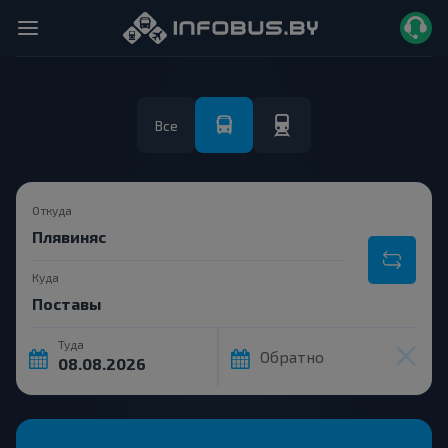
Все
Откуда
Куда
Туда
Обратно