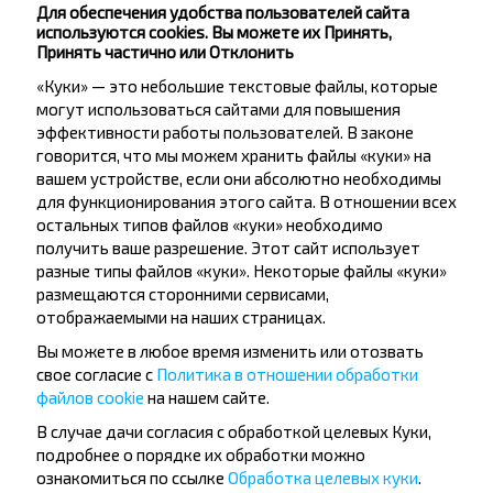
Докшицы
Для обеспечения удобства пользователей сайта
используются cookies. Вы можете их Принять,
Принять частично или Отклонить
Глубокое
Купить
«Куки» — это небольшие текстовые файлы, которые
Докшицы
могут использоваться сайтами для повышения
эффективности работы пользователей. В законе
Лучшие маршруты из Рига
говорится, что мы можем хранить файлы «куки» на
вашем устройстве, если они абсолютно необходимы
для функционирования этого сайта. В отношении всех
остальных типов файлов «куки» необходимо
Рига
получить ваше разрешение. Этот сайт использует
Купить
разные типы файлов «куки». Некоторые файлы «куки»
Минск
размещаются сторонними сервисами,
отображаемыми на наших страницах.
Рига
Купить
Вы можете в любое время изменить или отозвать
Глубокое
свое согласие с
Политика в отношении обработки
файлов cookie
на нашем сайте.
В случае дачи согласия с обработкой целевых Куки,
Рига
подробнее о порядке их обработки можно
Купить
ознакомиться по ссылке
Обработка целевых куки
.
Витебск