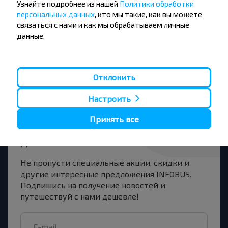
Узнайте подробнее из нашей
Политики обработки
персональных данных
, кто мы такие, как вы можете
Рига
связаться с нами и как мы обрабатываем личные
Купить
данные.
Бегомль АС
Отклонить
Настроить
Хотите
Принять все
путешествовать
дешевле?
Не пропусти специальные акции, скидки и
другие интересные предложения INFOBUS.
Подпишись на получение новостей и
путешествуй с нами дешевле!