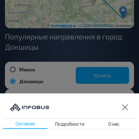
OpenStreetMap
| ©
contributors
Популярные направления в город
Докшицы
Минск
Купить
Докшицы
Витебск
Купить
Докшицы
Согласие
Подробности
О нас
Бегомль АС
Купить