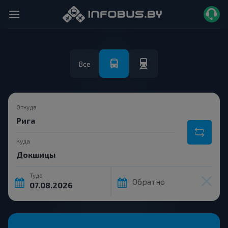
Все
Откуда
Куда
Туда
Обратно