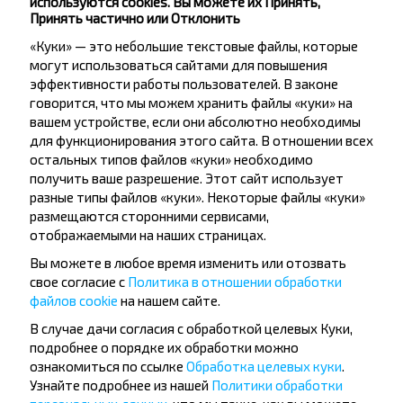
используются cookies. Вы можете их Принять,
Принять частично или Отклонить
«Куки» — это небольшие текстовые файлы, которые
Подписаться
могут использоваться сайтами для повышения
эффективности работы пользователей. В законе
говорится, что мы можем хранить файлы «куки» на
вашем устройстве, если они абсолютно необходимы
Вопрос - Ответ
для функционирования этого сайта. В отношении всех
остальных типов файлов «куки» необходимо
получить ваше разрешение. Этот сайт использует
разные типы файлов «куки». Некоторые файлы «куки»
размещаются сторонними сервисами,
Как забронировать билет на
отображаемыми на наших страницах.
автобус?
Вы можете в любое время изменить или отозвать
свое согласие с
Политика в отношении обработки
файлов cookie
на нашем сайте.
В случае дачи согласия с обработкой целевых Куки,
Есть ли ограничения на поездки по
подробнее о порядке их обработки можно
ознакомиться по ссылке
Обработка целевых куки
.
направлению Слоним-Жировичи?
Узнайте подробнее из нашей
Политики обработки