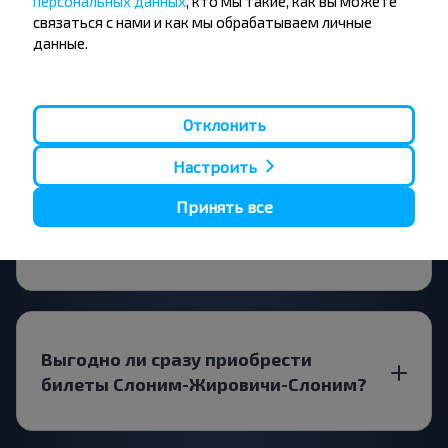
персональных данных
, кто мы такие, как вы можете
связаться с нами и как мы обрабатываем личные
данные.
За сколько дней до выезда искать
билет Слоним-Жировичи?
Отклонить
Настроить
Принять все
Выгоднее ехать с пересадкой или
прямым рейсом?
Выгодно ли сразу приобрести
билеты Слоним-Жировичи-Слоним?