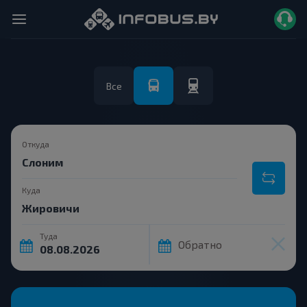
Все
Откуда
Куда
Туда
Обратно