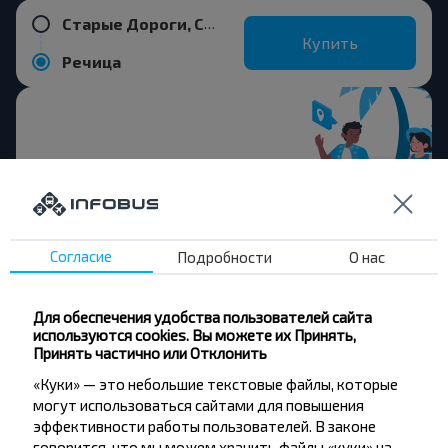
Старые Дороги, СТАРЫЕ_ДОРОГИ Стародорожский_р-н МИНСКАЯ_ОБЛ. Беларусь
Купить
Речица
Хотите
путешествовать
дешевле?
Согласие
Подробности
О нас
Не пропусти специальные акции, скидки и
Для обеспечения удобства пользователей сайта
другие интересные предложения INFOBUS.
используются cookies. Вы можете их Принять,
Подпишись на получение новостей и
Принять частично или Отклонить
путешествуй с нами дешевле!
«Куки» — это небольшие текстовые файлы, которые
могут использоваться сайтами для повышения
эффективности работы пользователей. В законе
говорится, что мы можем хранить файлы «куки» на