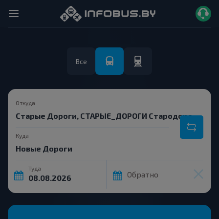
Все
Откуда
Куда
Туда
Обратно