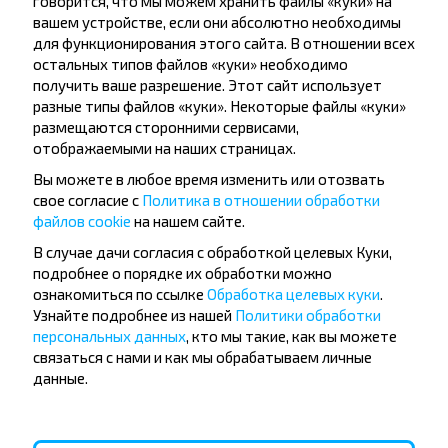
говорится, что мы можем хранить файлы «куки» на
вашем устройстве, если они абсолютно необходимы
для функционирования этого сайта. В отношении всех
остальных типов файлов «куки» необходимо
получить ваше разрешение. Этот сайт использует
Подписаться
разные типы файлов «куки». Некоторые файлы «куки»
размещаются сторонними сервисами,
отображаемыми на наших страницах.
Вопрос - Ответ
Вы можете в любое время изменить или отозвать
свое согласие с
Политика в отношении обработки
файлов cookie
на нашем сайте.
В случае дачи согласия с обработкой целевых Куки,
Как приобрести билеты на рейс?
подробнее о порядке их обработки можно
ознакомиться по ссылке
Обработка целевых куки
.
Узнайте подробнее из нашей
Политики обработки
персональных данных
, кто мы такие, как вы можете
связаться с нами и как мы обрабатываем личные
данные.
Существуют ли ограничения на
поездки по маршруту Свислочь
(Свислочский р-н)-Каменец,