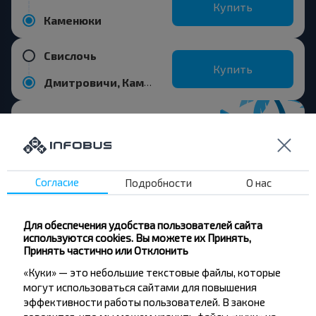
Купить
Каменюки
Свислочь
Купить
Дмитровичи, Каменецкий р-н БРЕСТСКАЯ ОБЛ.
Хотите
Согласие
Подробности
О нас
путешествовать
дешевле?
Для обеспечения удобства пользователей сайта
используются cookies. Вы можете их Принять,
Принять частично или Отклонить
Не пропусти специальные акции, скидки и
другие интересные предложения INFOBUS.
«Куки» — это небольшие текстовые файлы, которые
Подпишись на получение новостей и
могут использоваться сайтами для повышения
путешествуй с нами дешевле!
эффективности работы пользователей. В законе