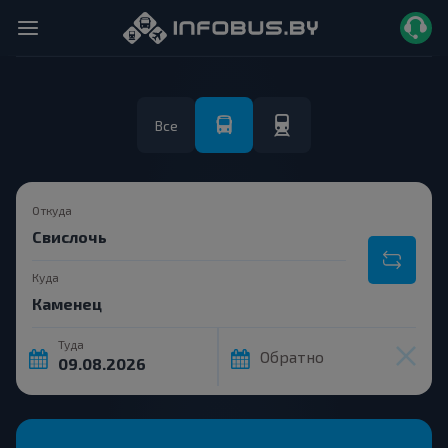
Все
Откуда
Куда
Туда
Обратно