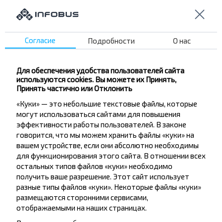
Подписаться
Согласие
Подробности
О нас
Вопрос - Ответ
Для обеспечения удобства пользователей сайта
используются cookies. Вы можете их Принять,
Принять частично или Отклонить
Как купить билеты на рейс
Универмаг, ГОМЕЛЬ ГОМЕЛЬСКАЯ
«Куки» — это небольшие текстовые файлы, которые
могут использоваться сайтами для повышения
ОБЛ. Беларусь-Широкое, поворот,
эффективности работы пользователей. В законе
Буда-Кошелевский р-н ГОМЕЛЬСКАЯ
говорится, что мы можем хранить файлы «куки» на
ОБЛ.?
вашем устройстве, если они абсолютно необходимы
для функционирования этого сайта. В отношении всех
остальных типов файлов «куки» необходимо
получить ваше разрешение. Этот сайт использует
разные типы файлов «куки». Некоторые файлы «куки»
размещаются сторонними сервисами,
Есть ли ограничения на поездки по
отображаемыми на наших страницах.
маршруту Универмаг, ГОМЕЛЬ