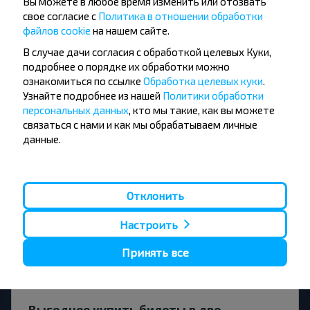
ГОМЕЛЬСКАЯ ОБЛ. Беларусь-
Вы можете в любое время изменить или отозвать
свое согласие с
Политика в отношении обработки
Широкое, поворот, Буда-
файлов cookie
на нашем сайте.
Кошелевский р-н ГОМЕЛЬСКАЯ ОБЛ.?
В случае дачи согласия с обработкой целевых Куки,
подробнее о порядке их обработки можно
ознакомиться по ссылке
Обработка целевых куки
.
Узнайте подробнее из нашей
Политики обработки
персональных данных
, кто мы такие, как вы можете
За сколько времени до поездки
связаться с нами и как мы обрабатываем личные
лучше искать билет?
данные.
Отклонить
Дешевле ехать с пересадками или
Настроить
прямым рейсом?
Принять все
Выгоднее купить билеты в две