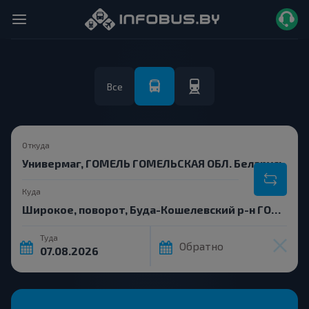
Все
Откуда
Куда
Туда
Обратно