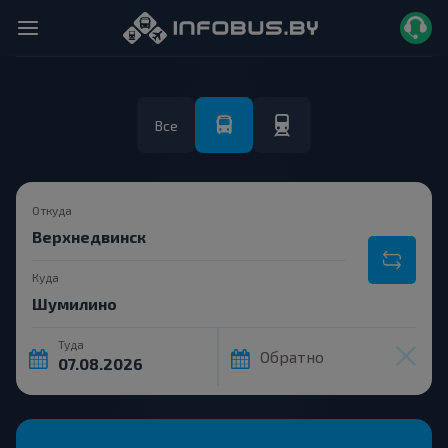
Все
Откуда
Куда
Туда
Обратно