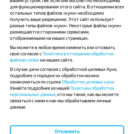
вашем устройстве, если они абсолютно необходимы
путешествуй с нами дешевле!
для функционирования этого сайта. В отношении всех
остальных типов файлов «куки» необходимо
получить ваше разрешение. Этот сайт использует
разные типы файлов «куки». Некоторые файлы «куки»
размещаются сторонними сервисами,
Подписаться
отображаемыми на наших страницах.
Вы можете в любое время изменить или отозвать
свое согласие с
Политика в отношении обработки
Вопрос - Ответ
файлов cookie
на нашем сайте.
В случае дачи согласия с обработкой целевых Куки,
подробнее о порядке их обработки можно
ознакомиться по ссылке
Обработка целевых куки
.
Узнайте подробнее из нашей
Политики обработки
Как приобрести билеты на рейс?
персональных данных
, кто мы такие, как вы можете
связаться с нами и как мы обрабатываем личные
данные.
Существуют ли ограничения на
поездки по направлению?
Отклонить