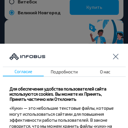
Витебск
Купить
Великий Новгород
Хотите
путешествовать
дешевле?
Согласие
Подробности
О нас
Не пропусти специальные акции, скидки и
другие интересные предложения INFOBUS.
Для обеспечения удобства пользователей сайта
Подпишись на получение новостей и
используются cookies. Вы можете их Принять,
Принять частично или Отклонить
путешествуй с нами дешевле!
«Куки» — это небольшие текстовые файлы, которые
могут использоваться сайтами для повышения
эффективности работы пользователей. В законе
говорится, что мы можем хранить файлы «куки» на