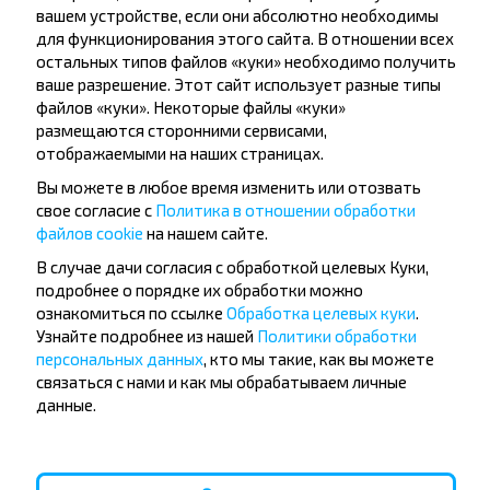
вашем устройстве, если они абсолютно необходимы
Подписаться
для функционирования этого сайта. В отношении всех
остальных типов файлов «куки» необходимо получить
ваше разрешение. Этот сайт использует разные типы
Отзывы пассажиров о перевозчиках
файлов «куки». Некоторые файлы «куки»
размещаются сторонними сервисами,
отображаемыми на наших страницах.
Вы можете в любое время изменить или отозвать
Светлана
Игнат
свое согласие с
Политика в отношении обработки
23.05.2025
07.04.2025
файлов cookie
на нашем сайте.
Очень неудобная маршрутка -
Сидел в маршрутке на
половину места для ног
очень не удобно, так 
В случае дачи согласия с обработкой целевых Куки,
занимает выпуклость от стенки.
было устройство для
подробнее о порядке их обработки можно
При покупке билета онлайн
автоматического отк
указано, что багаж
дверей. Водитель сам 
ознакомиться по ссылке
Обработка целевых куки
.
определённого размера -
объявлял остановки и
Узнайте подробнее из нашей
Политики обработки
бесплатно. При посадке
будем стоять, только 
персональных данных
, кто мы такие, как вы можете
водитель спрашивает, оплачен
запросу. Также на ул
ли багаж. Или некорректная
очень холодно и всю
связаться с нами и как мы обрабатываем личные
информация даётся при
4,0
данные.
покупке билета, или водитель
ОАО"Витебскоблавтотра
не…
(междунар.)
4,0
ОАО"ВИТЕБСКОБЛАВТОТР
ОАО"Витебскоблавтотранс"
Витебск - Псков