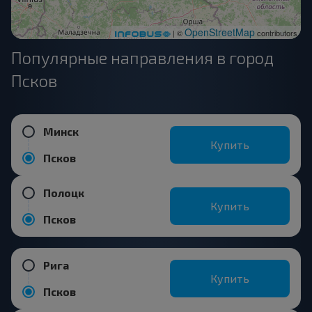
OpenStreetMap
| ©
contributors
Популярные направления в город
Псков
Минск
Купить
Псков
Полоцк
Купить
Псков
Рига
Купить
Псков