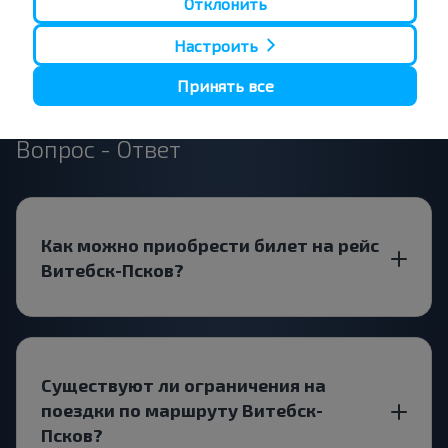
Отклонить
(междунар.)
ОАО"ВИТЕБСКОБЛАВТОТРАНС"
Витебск - Псков
Настроить
Принять все
Все отзывы
Вопрос - Ответ
Как можно приобрести билет на рейс
Витебск-Псков?
Существуют ли ограничения на
поездки по маршруту Витебск-
Псков?