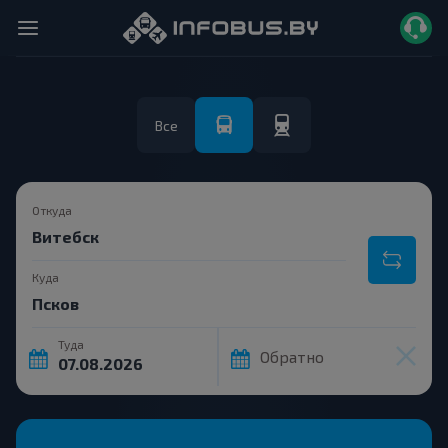
Все
Откуда
Куда
Туда
Обратно