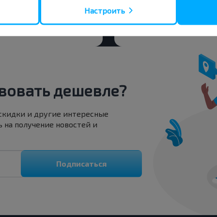
Варшава аэропорт 
Настроить
Купить
Бяла-Подляска
вовать дешевле?
 скидки и другие интересные
 на получение новостей и
Подписаться