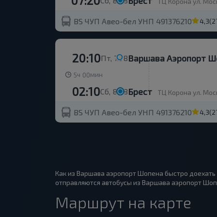
07:20
Брест
Сб, 8.08
ТЦ Корона ул. Мос
BS ЧУП Авео-бел УНП 491376210
4,3
(2
20:10
Варшава Аэропорт Ш
Пт, 7.08
ч
мин
5
00
02:10
Брест
Сб, 8.08
ТЦ Корона ул. Мос
BS ЧУП Авео-бел УНП 491376210
4,3
(2
Как из Варшава аэропорт Шопена быстро доехать 
отправляются автобусы из Варшава аэропорт Шопена
Маршрут на карте