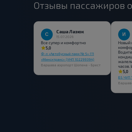
Отзывы пассажиров о
Саша Лазюк
15.07.2026
Все супер и комфортно
Новый 
комфор
5,0
Водите
Ф-л «Автобусный парк № 5» ГП
кондиц
«Минсктранс» (УНП 102299394)
жалели
Варшава аэропорт Шопена - Брест
часов. 
5,0
BS ЧУП 
Варшава