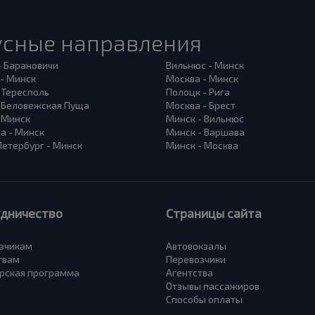
усные направления
- Барановичи
Вильнюс - Минск
 - Минск
Москва - Минск
 Тересполь
Полоцк - Рига
- Беловежская Пуща
Москва - Брест
- Минск
Минск - Вильнюс
а - Минск
Минск - Варшава
Петербург - Минск
Минск - Москва
удничество
Страницы сайта
зчикам
Автовокзалы
твам
Перевозчики
рская программа
Агентства
Отзывы пассажиров
Способы оплаты