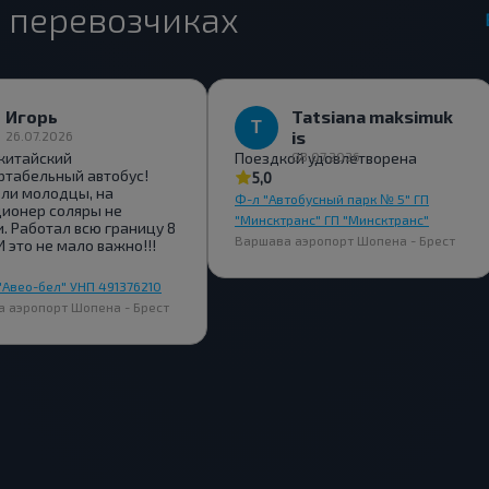
 перевозчиках
Игорь
Tatsiana maksimuk
is
26.07.2026
китайский
Поездкой удовлетворена
08.07.2026
табельный автобус!
5,0
ли молодцы, на
Ф-л "Автобусный парк № 5" ГП
ионер соляры не
"Минсктранс" ГП "Минсктранс"
. Работал всю границу 8
Варшава аэропорт Шопена - Брест
И это не мало важно!!!
"Авео-бел" УНП 491376210
 аэропорт Шопена - Брест