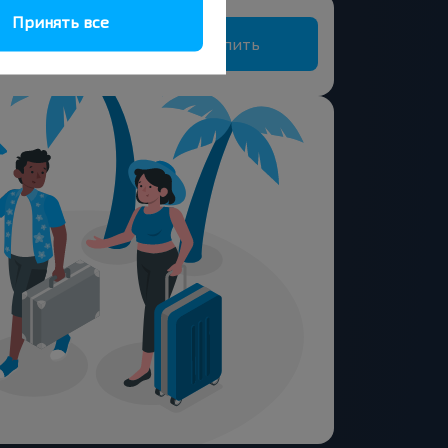
Шопена
Принять все
Купить