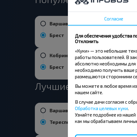
Согласие
Варшава
Брест
Для обеспечения удобства п
Отклонить
«Куки» — это небольшие те
Кобрин
работы пользователей. В зак
абсолютно необходимы для ф
Брест
необходимо получить ваше р
размещаются сторонними се
Лучшие маршруты из
Вы можете в любое время из
нашем сайте.
В случае дачи согласия с о
Обработка целевых куки
.
Варшава аэропорт Шопена
Узнайте подробнее из нашей
как мы обрабатываем личные
Тересполь