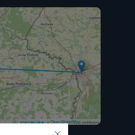
OpenStreetMap
| ©
contributors