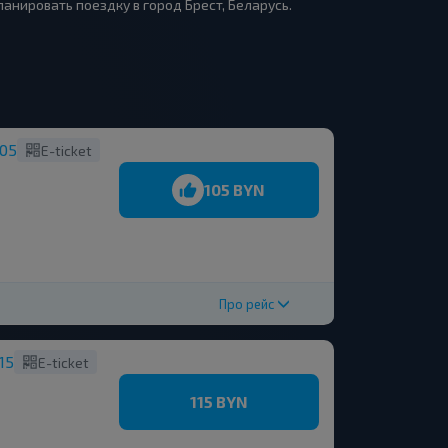
нировать поездку в город Брест, Беларусь.
105
E-ticket
105 BYN
Про рейс
15
E-ticket
115 BYN