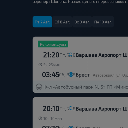
аэропорт Шопена. Низкие цены от перевозчиков н
Пт 7 Авг.
Сб 8 Авг.
Вс 9 Авг.
Пн 10 Авг.
Рекомендуем
21:20
Варшава Аэропорт Ш
Пт, 7.08
ч
мин
5
25
03:45
Брест
Сб, 8.08
Автовокзал, ул. О
Ф-л «Автобусный парк № 5» ГП «Минс
20:10
Варшава Аэропорт Ш
Пт, 7.08
ч
мин
10
10