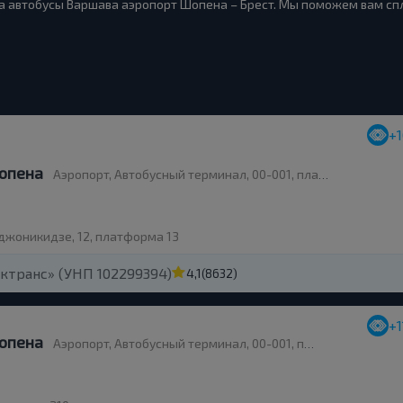
а автобусы Варшава аэропорт Шопена – Брест. Мы поможем вам спла
+
опена
Аэропорт, Автобусный терминал, 00-001, платформа 7-8
рджоникидзе, 12, платформа 13
ктранс» (УНП 102299394)
4,1
(8632)
+1
опена
Аэропорт, Автобусный терминал, 00-001, платформа 8