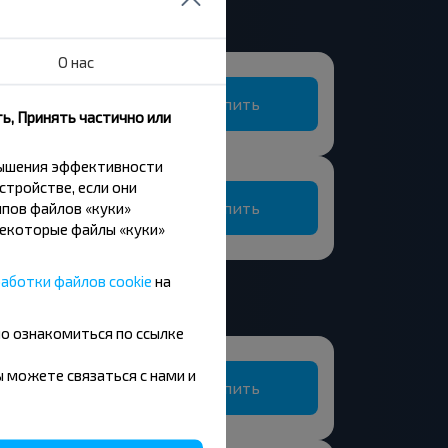
О нас
Купить
ь, Принять частично или
вышения эффективности
стройстве, если они
Купить
пов файлов «куки»
Некоторые файлы «куки»
аботки файлов cookie
на
но ознакомиться по ссылке
Шопена
вы можете связаться с нами и
Купить