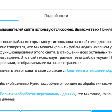
Подробности
Малорита
Купить
Брест
ользователей сайта используются cookies. Вы можете их Принят
кстовые файлы, которые могут использоваться сайтами для по
Минск
оне говорится, что мы можем хранить файлы «куки» на вашем у
Купить
ункционирования этого сайта. В отношении всех остальных ти
Брест
азрешение. Этот сайт использует разные типы файлов «куки». 
рвисами, отображаемыми на наших страницах.
 Варшава аэропорт Шопена
менить или отозвать свое согласие с
Политика в отношении обр
бработкой целевых Куки, подробнее о порядке их обработки мож
Варшава аэропорт 
Политики обработки персональных данных
, кто мы такие, как 
Купить
 данные.
Кобрин