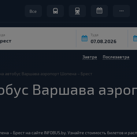
Все
уда
Туда
Завтра
Послезавтра
на автобус Варшава аэропорт Шопена – Брест
обус Варшава аэро
ена – Брест на сайте INFOBUS.by. Узнайте стоимость билетов и ра