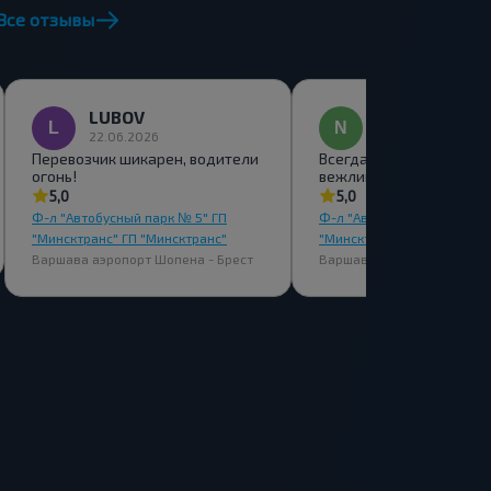
Все отзывы
LUBOV
NINA
22.06.2026
31.05.2026
Перевозчик шикарен, водители
Всегда вовремя, есть WI-
огонь!
вежливый персонал
5,0
5,0
Ф-л "Автобусный парк № 5" ГП
Ф-л "Автобусный парк № 5
"Минсктранс" ГП "Минсктранс"
"Минсктранс" ГП "Минсктр
Варшава аэропорт Шопена - Брест
Варшава аэропорт Шопена 