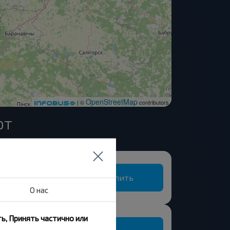
OpenStreetMap
| ©
contributors
рт
Купить
О нас
ь, Принять частично или