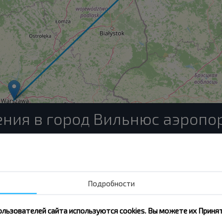
ния в город Вильнюс аэропо
Гомель
Купить
Вильнюс аэропорт
Подробности
Могилёв
ользователей сайта используются cookies. Вы можете их Принят