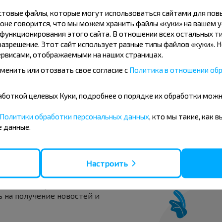
Купить
Вильнюс аэропорт
кстовые файлы, которые могут использоваться сайтами для по
оне говорится, что мы можем хранить файлы «куки» на вашем у
 Варшава аэропорт Шопена
ункционирования этого сайта. В отношении всех остальных ти
азрешение. Этот сайт использует разные типы файлов «куки». 
рвисами, отображаемыми на наших страницах.
менить или отозвать свое согласие с
Политика в отношении обр
Варшава аэропорт 
Купить
бработкой целевых Куки, подробнее о порядке их обработки мож
Ошмяны
Политики обработки персональных данных
, кто мы такие, как 
 данные.
вовать дешевле?
Настроить
 скидки и другие интересные
 на получение новостей и