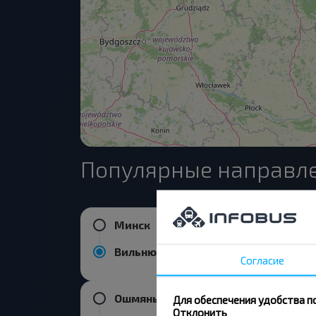
Популярные направле
Минск
Вильнюс аэропорт
Согласие
Ошмяны
Для обеспечения удобства п
Отклонить