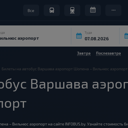
Все
уда
Туда
Завтра
Послезавтра
Билеты на автобус Варшава аэропорт Шопена – Вильнюс аэропорт
обус Варшава аэро
порт
ена – Вильнюс аэропорт на сайте INFOBUS.by. Узнайте стоимость б