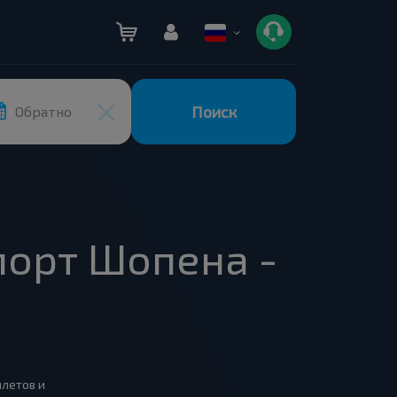
Поиск
Обратно
порт Шопена -
илетов и