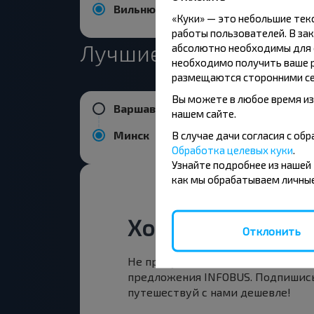
Вильнюс аэропорт
«Куки» — это небольшие те
работы пользователей. В зак
Лучшие маршруты из
абсолютно необходимы для ф
необходимо получить ваше р
размещаются сторонними се
Вы можете в любое время из
Варшава аэропорт Шопена
нашем сайте.
Минск
В случае дачи согласия с о
Обработка целевых куки
.
Узнайте подробнее из нашей
как мы обрабатываем личные
Хотите путешест
Отклонить
Не пропусти специальные акции,
предложения INFOBUS. Подпишись
путешествуй с нами дешевле!