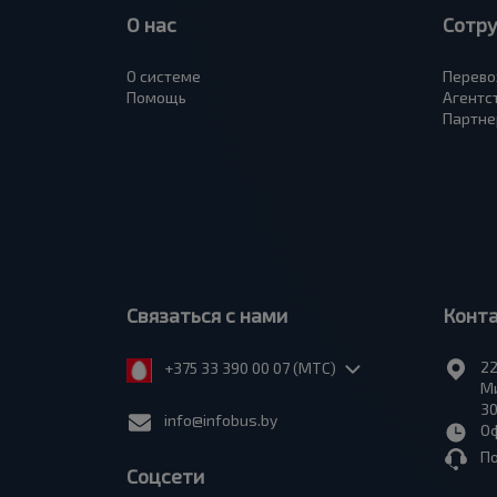
О нас
Сотр
О системе
Перево
Помощь
Агентс
Партне
Связаться с нами
Конт
22
+375 33 390 00 07 (МТС)
Ми
30
info@infobus.by
Оф
П
Соцсети