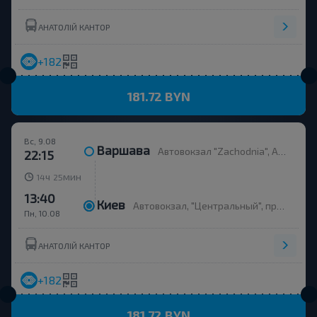
АНАТОЛІЙ КАНТОР
+182
181.72 BYN
Вс, 9.08
Варшава
Автовокзал "Zachodnia", Al. Jerozolimskie 144, платформа 9
22:15
ч
мин
14
25
13:40
Киев
Автовокзал, "Центральный", проспект Науки 1 / Московская площадь 3
Пн, 10.08
АНАТОЛІЙ КАНТОР
+182
181.72 BYN