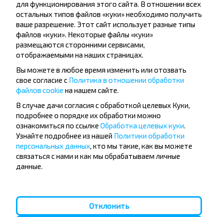
для функционирования этого сайта. В отношении всех
Купить
Киев
остальных типов файлов «куки» необходимо получить
ваше разрешение. Этот сайт использует разные типы
Лучшие маршруты из Варшава
файлов «куки». Некоторые файлы «куки»
размещаются сторонними сервисами,
отображаемыми на наших страницах.
Варшава
Вы можете в любое время изменить или отозвать
Купить
свое согласие с
Политика в отношении обработки
Минск
файлов cookie
на нашем сайте.
В случае дачи согласия с обработкой целевых Куки,
Варшава
подробнее о порядке их обработки можно
Купить
ознакомиться по ссылке
Обработка целевых куки
.
Гомель
Узнайте подробнее из нашей
Политики обработки
персональных данных
, кто мы такие, как вы можете
связаться с нами и как мы обрабатываем личные
Варшава
данные.
Купить
Кишинев
Варшава
Отклонить
Купить