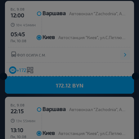
Вс, 9.08
Варшава
Автовокзал "Zachodnia", Al. Jerozolimskie 144, платформа 9
12:00
ч
мин
16
45
05:45
Киев
Автостанция "Киев", ул.С.Петлюры 32, (Ж/Д Вокзал), платформа 12
Пн, 10.08
ФОП ОСИПА С.М.
+172
172.12 BYN
Вс, 9.08
Варшава
Автовокзал "Zachodnia", Al. Jerozolimskie 144, платформа 9
22:15
ч
мин
13
55
13:10
Киев
Автостанция "Киев", ул.С.Петлюры 32, (Ж/Д Вокзал)
Пн, 10.08