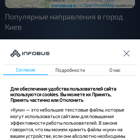
OpenStreetMap
| ©
contributors
Популярные направления в город
Киев
Минск
Купить
Киев
Согласие
Подробности
О нас
Гомель
Купить
Для обеспечения удобства пользователей сайта
Киев
используются cookies. Вы можете их Принять,
Принять частично или Отклонить
Москва
«Куки» — это небольшие текстовые файлы, которые
Купить
могут использоваться сайтами для повышения
Киев
эффективности работы пользователей. В законе
говорится, что мы можем хранить файлы «куки» на
вашем устройстве, если они абсолютно необходимы
Вильнюс