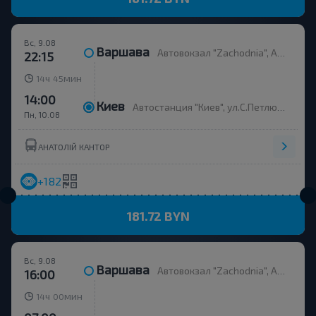
Вс, 9.08
Варшава
Автовокзал "Zachodnia", Al. Jerozolimskie 144, платформа 9
22:15
ч
мин
14
45
14:00
Киев
Автостанция "Киев", ул.С.Петлюры 32, (Ж/Д Вокзал)
Пн, 10.08
АНАТОЛІЙ КАНТОР
+182
181.72 BYN
Вс, 9.08
Варшава
Автовокзал "Zachodnia", Al. Jerozolimskie 144, платформа 9-11
16:00
ч
мин
14
00