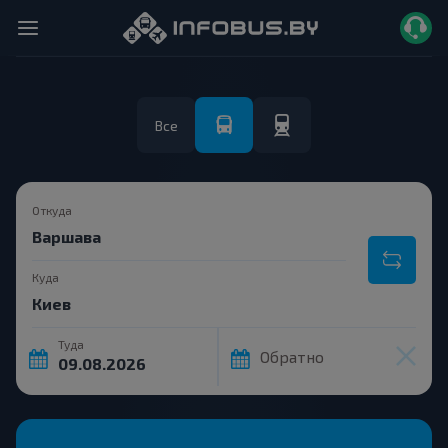
Все
Откуда
Куда
Туда
Обратно