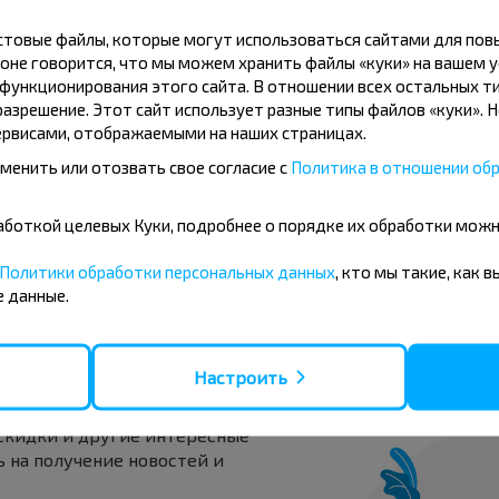
кстовые файлы, которые могут использоваться сайтами для по
оне говорится, что мы можем хранить файлы «куки» на вашем у
Варшава
ункционирования этого сайта. В отношении всех остальных ти
Купить
азрешение. Этот сайт использует разные типы файлов «куки». 
рвисами, отображаемыми на наших страницах.
менить или отозвать свое согласие с
Политика в отношении обр
Варшава
Купить
бработкой целевых Куки, подробнее о порядке их обработки мож
Москва
Политики обработки персональных данных
, кто мы такие, как 
 данные.
вовать дешевле?
Настроить
 скидки и другие интересные
 на получение новостей и