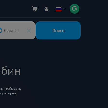
Поиск
Обратно
обин
ных рейсов из
ку в город