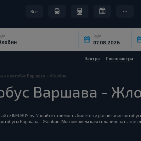
Все
уда
Туда
Завтра
Послезавтра
ы на автобус Варшава – Жлобин
обус Варшава - Жл
айте INFOBUS.by. Узнайте стоимость билетов и расписание автобус
 автобусы Варшава – Жлобин. Мы поможем вам спланировать поезд