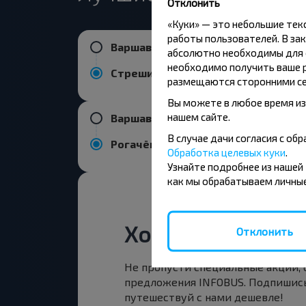
Отклонить
«Куки» — это небольшие те
работы пользователей. В зак
Варшава
абсолютно необходимы для ф
необходимо получить ваше р
Стрешин
размещаются сторонними се
Вы можете в любое время из
нашем сайте.
Варшава
В случае дачи согласия с о
Рогачёв
Обработка целевых куки
.
Узнайте подробнее из нашей
как мы обрабатываем личные
Хотите путешест
Отклонить
Не пропусти специальные акции,
предложения INFOBUS. Подпишись
путешествуй с нами дешевле!