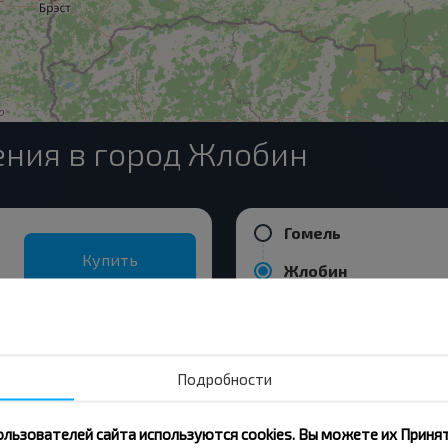
ния в город Жлобин
Гомель
Купить
Жлобин
Бобруйск
Купить
Жлобин
Подробности
 Варшава
ользователей сайта используются cookies. Вы можете их Принят