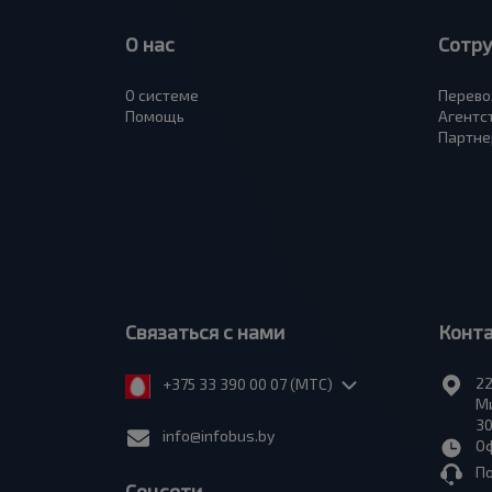
О нас
Сотр
О системе
Перево
Помощь
Агентс
Партне
Связаться с нами
Конт
22
+375 33 390 00 07 (МТС)
Ми
30
info@infobus.by
Оф
П
Соцсети