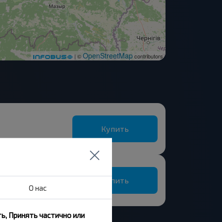
OpenStreetMap
| ©
contributors
Купить
Купить
О нас
ь, Принять частично или