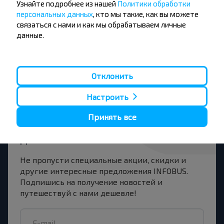
Узнайте подробнее из нашей
Политики обработки
персональных данных
, кто мы такие, как вы можете
Ялта
связаться с нами и как мы обрабатываем личные
Купить
данные.
Рогачёв
Отклонить
Настроить
Хотите
Принять все
путешествовать
дешевле?
Не пропусти специальные акции, скидки и
другие интересные предложения INFOBUS.
Подпишись на получение новостей и
путешествуй с нами дешевле!