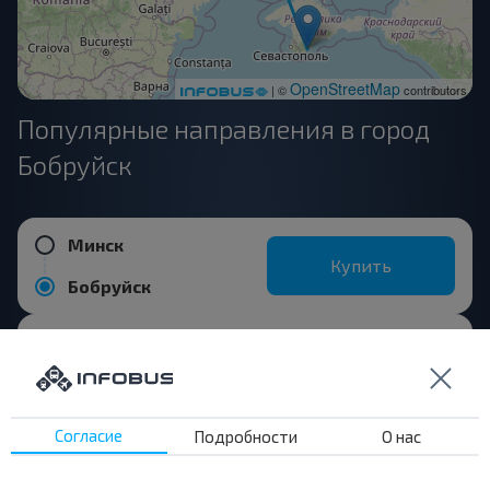
OpenStreetMap
| ©
contributors
Популярные направления в город
Бобруйск
Минск
Купить
Бобруйск
Могилёв
Купить
Бобруйск
Согласие
Подробности
О нас
Москва
Купить