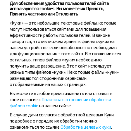
Бобруйск
Для обеспечения удобства пользователей сайта
используются cookies. Вы можете их Принять,
Принять частично или Отклонить
Рогачёв
Купить
«Куки» — это небольшие текстовые файлы, которые
Бобруйск
могут использоваться сайтами для повышения
эффективности работы пользователей. В законе
Лучшие маршруты из Ялта
говорится, что мы можем хранить файлы «куки» на
вашем устройстве, если они абсолютно необходимы
для функционирования этого сайта. В отношении всех
остальных типов файлов «куки» необходимо
Ялта
получить ваше разрешение. Этот сайт использует
Купить
разные типы файлов «куки». Некоторые файлы «куки»
Вильнюс
размещаются сторонними сервисами,
отображаемыми на наших страницах.
Ялта
Купить
Вы можете в любое время изменить или отозвать
Минск
свое согласие с
Политика в отношении обработки
файлов cookie
на нашем сайте.
В случае дачи согласия с обработкой целевых Куки,
Ялта
подробнее о порядке их обработки можно
Купить
ознакомиться по ссылке
Обработка целевых куки
.
Могилёв