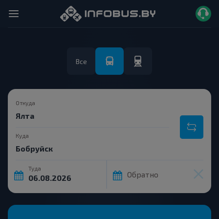
Все
Откуда
Куда
Туда
Обратно