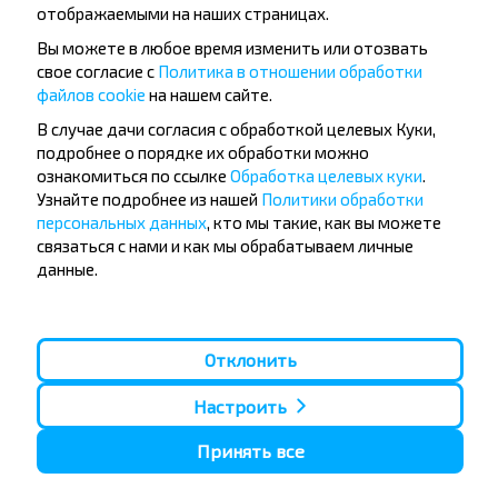
отображаемыми на наших страницах.
путешествовать
Вы можете в любое время изменить или отозвать
дешевле?
свое согласие с
Политика в отношении обработки
файлов cookie
на нашем сайте.
Не пропусти специальные акции, скидки и
В случае дачи согласия с обработкой целевых Куки,
другие интересные предложения INFOBUS.
подробнее о порядке их обработки можно
Подпишись на получение новостей и
ознакомиться по ссылке
Обработка целевых куки
.
путешествуй с нами дешевле!
Узнайте подробнее из нашей
Политики обработки
персональных данных
, кто мы такие, как вы можете
связаться с нами и как мы обрабатываем личные
данные.
Подписаться
Отклонить
Вопрос - Ответ
Настроить
Принять все