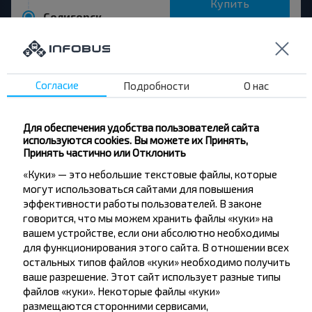
Купить
Солигорск
Ямное
Купить
Наровля
Согласие
Подробности
О нас
Ямное
Для обеспечения удобства пользователей сайта
Купить
используются cookies. Вы можете их Принять,
Шипиловичи, Любанский р-н МИНСКАЯ ОБЛ. Беларусь
Принять частично или Отклонить
«Куки» — это небольшие текстовые файлы, которые
Ямное
могут использоваться сайтами для повышения
Купить
эффективности работы пользователей. В законе
Речица
говорится, что мы можем хранить файлы «куки» на
вашем устройстве, если они абсолютно необходимы
для функционирования этого сайта. В отношении всех
остальных типов файлов «куки» необходимо получить
ваше разрешение. Этот сайт использует разные типы
файлов «куки». Некоторые файлы «куки»
Хотите
размещаются сторонними сервисами,