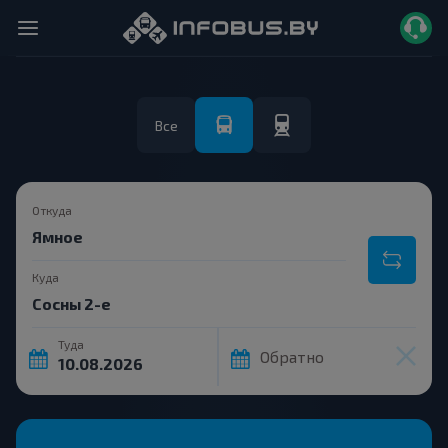
Все
Откуда
Куда
Туда
Обратно