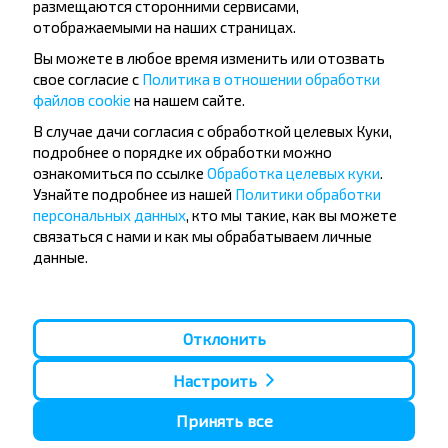
размещаются сторонними сервисами,
отображаемыми на наших страницах.
Вы можете в любое время изменить или отозвать
Существуют ли ограничения на
свое согласие с
Политика в отношении обработки
поездки по маршруту?
файлов cookie
на нашем сайте.
В случае дачи согласия с обработкой целевых Куки,
подробнее о порядке их обработки можно
ознакомиться по ссылке
Обработка целевых куки
.
Узнайте подробнее из нашей
Политики обработки
Стоит ли искать билет Ясеновка,
персональных данных
, кто мы такие, как вы можете
Рогачевский р-н ГОМЕЛЬСКАЯ ОБЛ.-
связаться с нами и как мы обрабатываем личные
Гусаровка, Рогачевский р-н
данные.
ГОМЕЛЬСКАЯ ОБЛ. заранее?
Отклонить
Настроить
Дешевле ехать с пересадками или
прямым рейсом?
Принять все