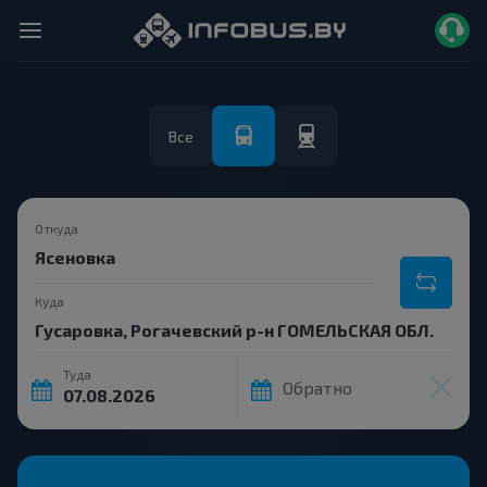
Все
Откуда
Куда
Туда
Обратно