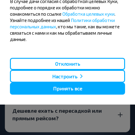
В случае дачи согласия с обработкой целевых Куки,
подробнее о порядке их обработки можно
Есть ли ограничения на поездки по
ознакомиться по ссылке
Обработка целевых куки
.
маршруту Забродье-Копысь
Узнайте подробнее из нашей
Политики обработки
поворот?
персональных данных
, кто мы такие, как вы можете
связаться с нами и как мы обрабатываем личные
данные.
За сколько времени до поездки
Отклонить
искать билет Забродье-Копысь
поворот?
Настроить
Принять все
Дешевле ехать с пересадкой или
прямым рейсом?