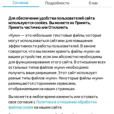
Согласие
Подробности
О нас
Не пропусти специальные акции, скидки и
другие интересные предложения INFOBUS.
Подпишись на получение новостей и
Для обеспечения удобства пользователей сайта
путешествуй с нами дешевле!
используются cookies. Вы можете их Принять,
Принять частично или Отклонить
«Куки» — это небольшие текстовые файлы, которые
могут использоваться сайтами для повышения
эффективности работы пользователей. В законе
Подписаться
говорится, что мы можем хранить файлы «куки» на
вашем устройстве, если они абсолютно необходимы
для функционирования этого сайта. В отношении всех
остальных типов файлов «куки» необходимо
Вопрос - Ответ
получить ваше разрешение. Этот сайт использует
разные типы файлов «куки». Некоторые файлы «куки»
размещаются сторонними сервисами,
отображаемыми на наших страницах.
Как приобрести билет на рейс?
Вы можете в любое время изменить или отозвать
свое согласие с
Политика в отношении обработки
файлов cookie
на нашем сайте.