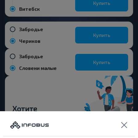
Купить
Витебск
Забродье
Купить
Чериков
Забродье
Купить
Словени малые
Хотите
путешествовать
дешевле?