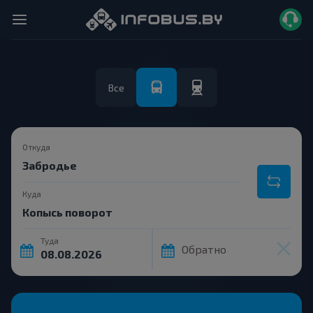
Все
Откуда
Куда
Туда
Обратно