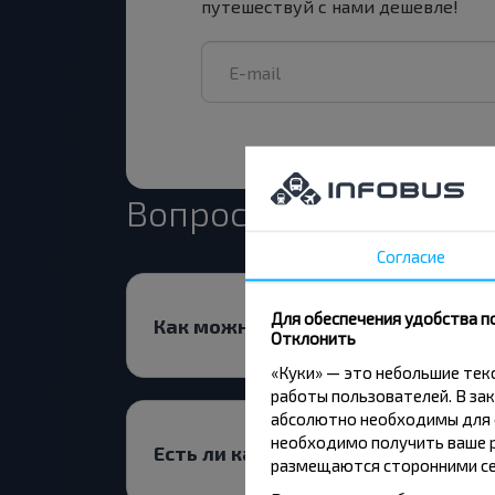
путешествуй с нами дешевле!
Вопрос - Ответ
Согласие
Для обеспечения удобства п
Как можно забронировать билет 
Отклонить
«Куки» — это небольшие те
работы пользователей. В зак
абсолютно необходимы для ф
необходимо получить ваше р
Есть ли какие-то ограничения на 
размещаются сторонними се