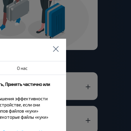
О нас
ь, Принять частично или
 ОБЛ.-Логишин?
вышения эффективности
стройстве, если они
пов файлов «куки»
Некоторые файлы «куки»