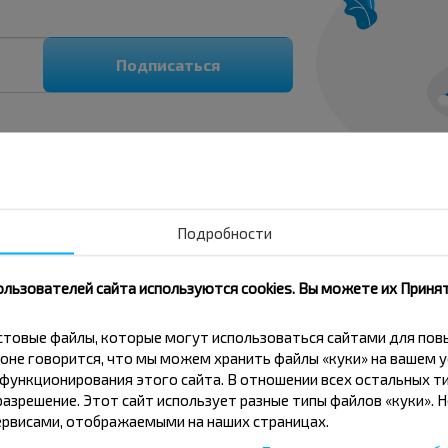
Подписаться
Подробности
ользователей сайта используются cookies. Вы можете их Принят
на автобус Зиновичи, Пружанский р-н БРЕСТСКАЯ
кстовые файлы, которые могут использоваться сайтами для по
оне говорится, что мы можем хранить файлы «куки» на вашем у
ункционирования этого сайта. В отношении всех остальных ти
азрешение. Этот сайт использует разные типы файлов «куки». 
поездку?
рвисами, отображаемыми на наших страницах.