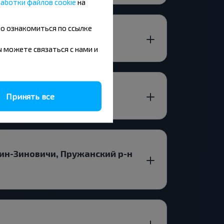
аботки файлов cookie
на
но ознакомиться по ссылке
вы можете связаться с нами и
Принять все
ин-Зиновичи, Пружанский р-н