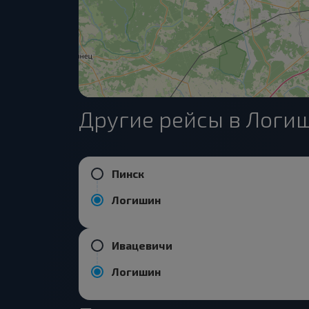
Другие рейсы в Логи
Пинск
Логишин
Ивацевичи
Логишин