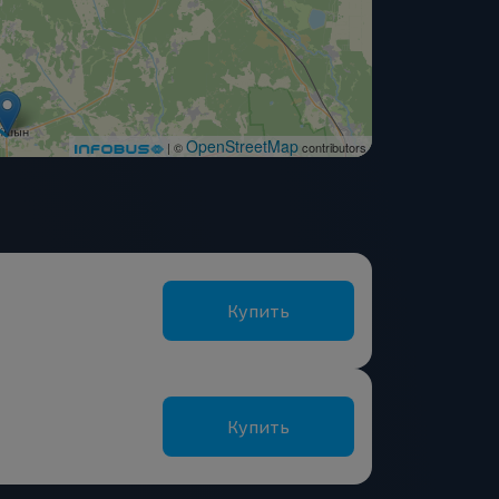
OpenStreetMap
| ©
contributors
Купить
Купить