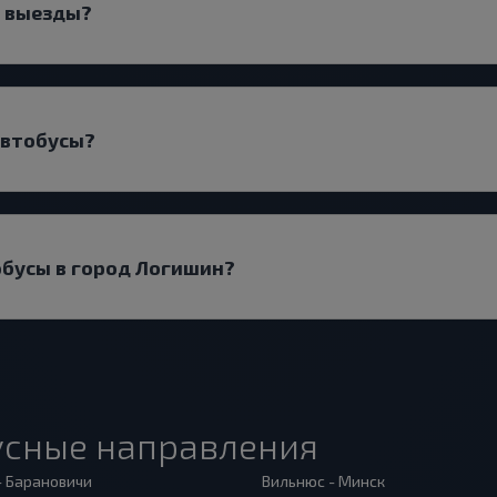
т выезды?
автобусы?
обусы в город Логишин?
усные направления
- Барановичи
Вильнюс - Минск