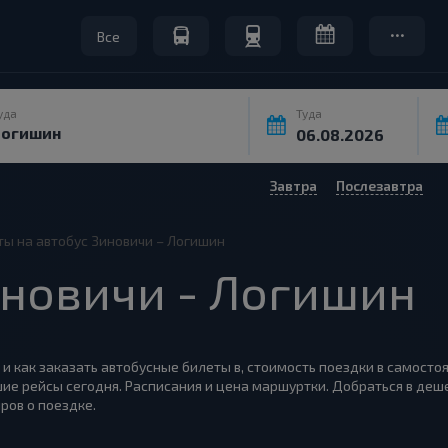
Все
уда
Туда
Завтра
Послезавтра
ты на автобус Зиновичи – Логишин
новичи - Логишин
 и как заказать автобусные билеты в, стоимость поездки в самосто
ие рейсы сегодня. Расписания и цена маршуртки. Добраться в деше
ров о поездке.