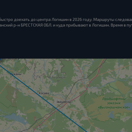
быстро доехать до центра Логишин в 2026 году. Маршруты следован
ский р-н БРЕСТСКАЯ ОБЛ. и куда прибывают в Логишин. Время в пути