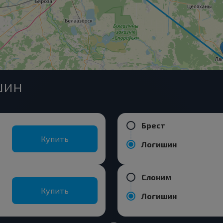
шин
Брест
Купить
Логишин
Слоним
Купить
Логишин