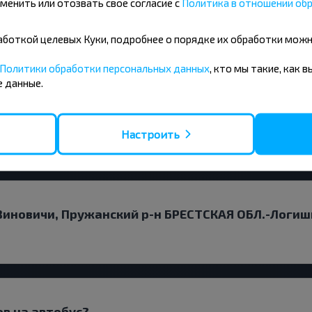
менить или отозвать свое согласие с
Политика в отношении обр
бработкой целевых Куки, подробнее о порядке их обработки мож
чинать искать билет?
Политики обработки персональных данных
, кто мы такие, как 
 данные.
и прямым рейсом?
Настроить
Зиновичи, Пружанский р-н БРЕСТСКАЯ ОБЛ.-Логиш
ов на автобус?