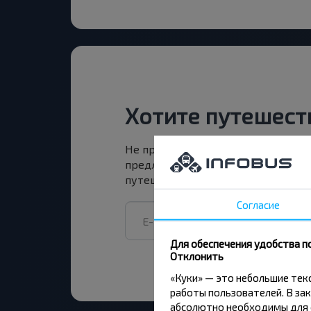
Хотите путешест
Не пропусти специальные акции, 
предложения INFOBUS. Подпишись
путешествуй с нами дешевле!
Согласие
Для обеспечения удобства п
Отклонить
«Куки» — это небольшие те
работы пользователей. В зак
абсолютно необходимы для ф