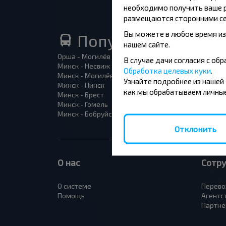
необходимо получить ваше р
размещаются сторонними се
Вы можете в любое время из
Популярные автоб
нашем сайте.
Орша - Могилёв
Минск 
В случае дачи согласия с о
Минск - Несвиж
Гомель
Обработка целевых куки
.
Минск - Могилёв
Брест -
Узнайте подробнее из нашей
Минск - Пинск
Брест 
как мы обрабатываем личные
Минск - Брест
Брест 
Минск - Гомель
Варшав
Минск - Бобруйск
Санкт-
Отклонить
О нас
Сотр
О системе
Перево
Помощь
Агентс
Партне