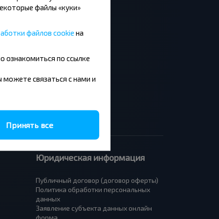
Некоторые файлы «куки»
аботки файлов cookie
на
Москва - Барановичи
но ознакомиться по ссылке
Минск - Будапешт
Брест - Люблин
вы можете связаться с нами и
Брест - Варшава
Принять все
Юридическая информация
Публичный договор (договор оферты)
Политика обработки персональных
данных
Заявление субъекта данных онлайн
форма