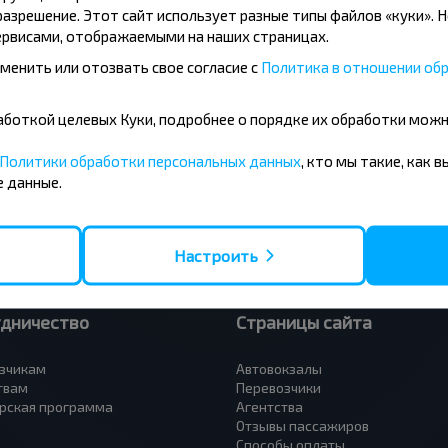
азрешение. Этот сайт использует разные типы файлов «куки». 
рвисами, отображаемыми на наших страницах.
менить или отозвать свое согласие с
Политика в отношении обр
усные направления
- Барановичи
Вильнюс - Минск
бработкой целевых Куки, подробнее о порядке их обработки мож
 - Минск
Москва - Минск
 Тересполь
Полоцк - Рига
Политики обработки персональных данных
, кто мы такие, как 
- Беловежская Пуща
Москва - Брест
 данные.
- Минск
Минск - Вильнюс
а - Минск
Минск - Варшава
Петербург - Минск
Минск - Москва
Настроить
удничество
Страницы сайта
зчикам
Автовокзалы
твам
Перевозчики
рская программа
Агентства
Отзывы пассажиров
Способы оплаты