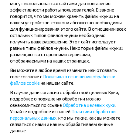
могут использоваться сайтами для повышения
Популярные автобусные
эффективности работы пользователей. В законе
говорится, что мы можем хранить файлы «куки» на
направления
вашем устройстве, если они абсолютно необходимы
Орша - Могилёв
Минск - Барановичи
для функционирования этого сайта. В отношении всех
Минск - Несвиж
Гомель - Минск
остальных типов файлов «куки» необходимо
Минск - Могилёв
Брест - Тересполь
получить ваше разрешение. Этот сайт использует
Минск - Пинск
Брест - Беловежская Пуща
разные типы файлов «куки». Некоторые файлы «куки»
Минск - Брест
Брест - Минск
размещаются сторонними сервисами,
Минск - Гомель
Варшава - Минск
отображаемыми на наших страницах.
Минск - Бобруйск
Санкт-Петербург - Минск
Вы можете в любое время изменить или отозвать
Вильнюс - Минск
Москва - Барановичи
свое согласие с
Политика в отношении обработки
Полоцк - Рига
Брест - Люблин
файлов cookie
на нашем сайте.
Москва - Брест
Брест - Варшава
Минск - Вильнюс
В случае дачи согласия с обработкой целевых Куки,
Минск - Варшава
подробнее о порядке их обработки можно
Минск - Москва
ознакомиться по ссылке
Обработка целевых куки
.
Узнайте подробнее из нашей
Политики обработки
персональных данных
, кто мы такие, как вы можете
связаться с нами и как мы обрабатываем личные
О нас
данные.