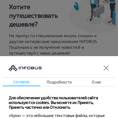
Хотите
путешествовать
дешевле?
Не пропусти специальные акции, скидки и
другие интересные предложения INFOBUS.
Подпишись на получение новостей и
путешествуй с нами дешевле!
Согласие
Подробности
О нас
Подписаться
Для обеспечения удобства пользователей сайта
используются cookies. Вы можете их Принять,
Принять частично или Отклонить
«Куки» — это небольшие текстовые файлы, которые