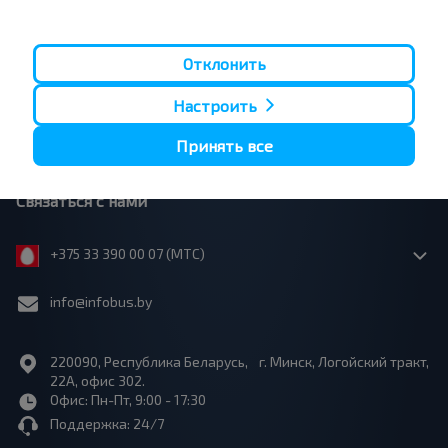
Сотрудничество
Отклонить
Страницы сайта
Настроить
Юридическая информация
Принять все
Связаться с нами
+375 33 390 00 07 (МТС)
info@infobus.by
220090, Республика Беларусь, г. Минск, Логойский тракт,
22А, офис 302.
Офис: Пн-Пт, 9:00 - 17:30
Поддержка: 24/7