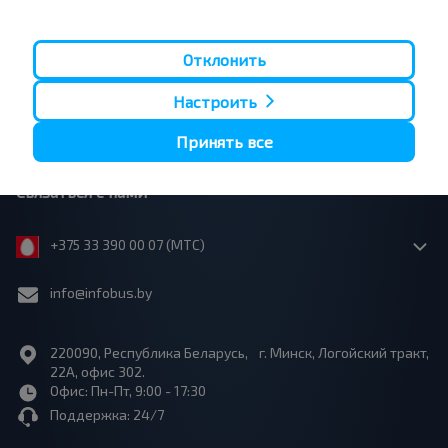
Сотрудничество
Отклонить
Страницы сайта
Настроить
Юридическая информация
Принять все
Связаться с нами
+375 33 390 00 07 (МТС)
info@infobus.by
220090, Республика Беларусь, г. Минск, Логойский тракт,
22А, офис 302.
Офис: Пн-Пт, 9:00 - 17:30
Поддержка: 24/7