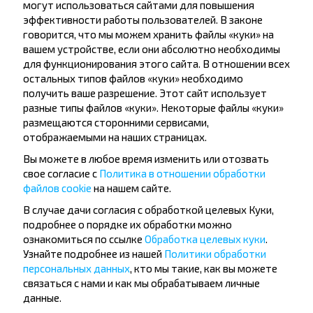
могут использоваться сайтами для повышения
Популярные автобусные
эффективности работы пользователей. В законе
направления
говорится, что мы можем хранить файлы «куки» на
вашем устройстве, если они абсолютно необходимы
Орша - Могилёв
Минск - Барановичи
для функционирования этого сайта. В отношении всех
Минск - Несвиж
Гомель - Минск
остальных типов файлов «куки» необходимо
Минск - Могилёв
Брест - Тересполь
получить ваше разрешение. Этот сайт использует
Минск - Пинск
Брест - Беловежская Пуща
разные типы файлов «куки». Некоторые файлы «куки»
Минск - Брест
Брест - Минск
Минск - Гомель
Варшава - Минск
размещаются сторонними сервисами,
Минск - Бобруйск
Санкт-Петербург - Минск
отображаемыми на наших страницах.
Вы можете в любое время изменить или отозвать
Вильнюс - Минск
Москва - Барановичи
свое согласие с
Политика в отношении обработки
Полоцк - Рига
Брест - Люблин
файлов cookie
на нашем сайте.
Москва - Брест
Брест - Варшава
Минск - Вильнюс
В случае дачи согласия с обработкой целевых Куки,
Минск - Варшава
подробнее о порядке их обработки можно
Минск - Москва
ознакомиться по ссылке
Обработка целевых куки
.
Узнайте подробнее из нашей
Политики обработки
персональных данных
, кто мы такие, как вы можете
связаться с нами и как мы обрабатываем личные
О нас
данные.