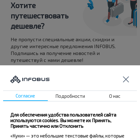
Хотите
путешествовать
дешевле?
Не пропусти специальные акции, скидки и
другие интересные предложения INFOBUS.
Подпишись на получение новостей и
путешествуй с нами дешевле!
Согласие
Подписаться
Подробности
О нас
Для обеспечения удобства пользователей сайта
используются cookies. Вы можете их Принять,
Принять частично или Отклонить
«Куки» — это небольшие текстовые файлы, которые