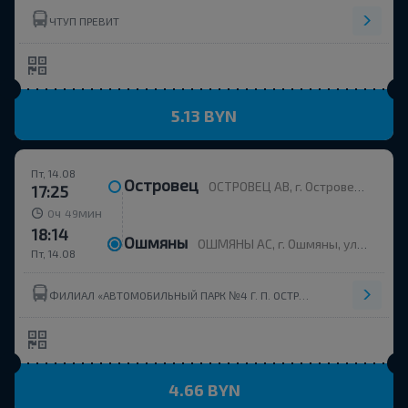
ЧТУП ПРЕВИТ
5.13 BYN
Пт, 14.08
Островец
ОСТРОВЕЦ АВ, г. Островец, ул. Энергетиков, 4
17:25
ч
мин
0
49
18:14
Ошмяны
ОШМЯНЫ АС, г. Ошмяны, ул. Советская, 123
Пт, 14.08
ФИЛИАЛ «АВТОМОБИЛЬНЫЙ ПАРК №4 Г. П. ОСТРОВЕЦ» ОАО ГРОДНООБЛАВТОТРАНС
4.66 BYN