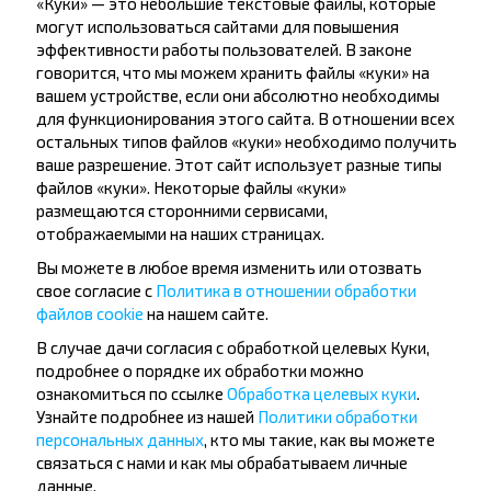
«Куки» — это небольшие текстовые файлы, которые
могут использоваться сайтами для повышения
Пт, 14.08
Островец
ОСТРОВЕЦ АВ, г. Островец, ул. Энергетиков, 4
эффективности работы пользователей. В законе
04:50
говорится, что мы можем хранить файлы «куки» на
ч
мин
0
23
вашем устройстве, если они абсолютно необходимы
05:13
Ошмяны
ОШМЯНЫ АС, г. Ошмяны, ул. Советская, 123
для функционирования этого сайта. В отношении всех
Пт, 14.08
остальных типов файлов «куки» необходимо получить
ваше разрешение. Этот сайт использует разные типы
ИП АНИМУЦКИЙ Е.А.
файлов «куки». Некоторые файлы «куки»
размещаются сторонними сервисами,
отображаемыми на наших страницах.
Вы можете в любое время изменить или отозвать
свое согласие с
Политика в отношении обработки
36.41 BYN
файлов cookie
на нашем сайте.
В случае дачи согласия с обработкой целевых Куки,
Пт, 14.08
подробнее о порядке их обработки можно
Островец
ОСТРОВЕЦ АВ, г. Островец, ул. Энергетиков, 4
06:35
ознакомиться по ссылке
Обработка целевых куки
.
ч
мин
0
56
Узнайте подробнее из нашей
Политики обработки
07:31
персональных данных
, кто мы такие, как вы можете
Ошмяны
ОШМЯНЫ АС, г. Ошмяны, ул. Советская, 123
Пт, 14.08
связаться с нами и как мы обрабатываем личные
данные.