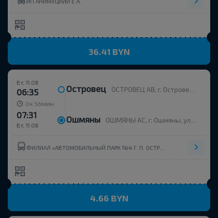
ИП АНИМУЦКИЙ Е.А.
36.41 BYN
Вт, 11.08
Островец
ОСТРОВЕЦ АВ, г. Островец, ул. Энергетиков, 4
06:35
ч
мин
0
56
07:31
Ошмяны
ОШМЯНЫ АС, г. Ошмяны, ул. Советская, 123
Вт, 11.08
ФИЛИАЛ «АВТОМОБИЛЬНЫЙ ПАРК №4 Г. П. ОСТРОВЕЦ» ОАО ГРОДНООБЛАВТОТРАНС
4.66 BYN