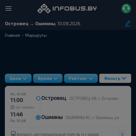
Островец → Ошмяны
, 10.08.2026
Главная
Маршруты
Цена
Время
Рейтинг
Фильтр
Пн, 10.08
Островец
ОСТРОВЕЦ АВ, г. Островец, ул. Энергетиков, 4
11:00
ч
мин
0
46
11:46
Ошмяны
ОШМЯНЫ АС, г. Ошмяны, ул. Советская, 123
Пн, 10.08
ФИЛИАЛ «АВТОМОБИЛЬНЫЙ ПАРК № 13 Г.ОШМЯНЫ» ОАО ГРОДНООБЛАВТОТРАНС