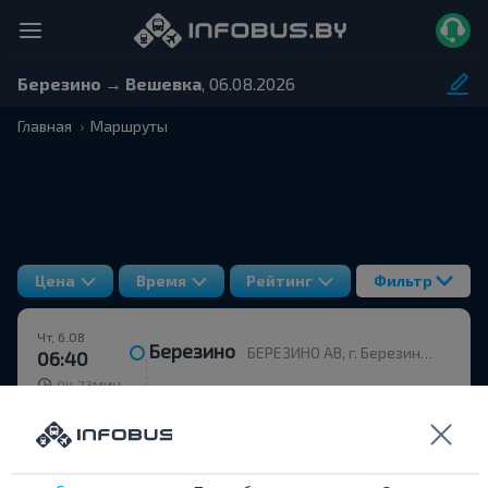
Березино → Вешевка
, 06.08.2026
Главная
Маршруты
Цена
Время
Рейтинг
Фильтр
Чт, 6.08
Березино
БЕРЕЗИНО АВ, г. Березино, ул. Горького, 36
06:40
ч
мин
0
23
07:03
Вешевка
ВЕШЕВКА-1, ВЕШЕВКА Дмитровичский с/с Березинский р-н МИНСКАЯ ОБЛ. Беларусь
Чт, 6.08
4,6
(49)
ФИЛИАЛ «АВТОМОБИЛЬНЫЙ ПАРК №22» ОАО МИНОБЛАВТОТРАНС