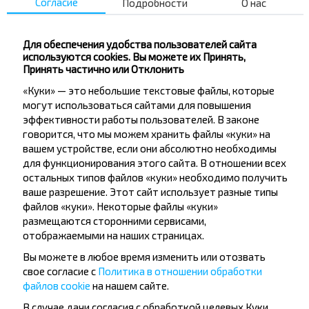
Согласие
Подробности
О нас
Для обеспечения удобства пользователей сайта
используются cookies. Вы можете их Принять,
2.65 BYN
Принять частично или Отклонить
«Куки» — это небольшие текстовые файлы, которые
могут использоваться сайтами для повышения
Чт, 6.08
Березино
эффективности работы пользователей. В законе
БЕРЕЗИНО АВ, г. Березино, ул. Горького, 36
06:40
говорится, что мы можем хранить файлы «куки» на
ч
мин
0
24
вашем устройстве, если они абсолютно необходимы
07:04
Вешевка
для функционирования этого сайта. В отношении всех
ВЕШЕВКА, ВЕШЕВКА Дмитровичский с/с Березинский р-н МИНСКАЯ ОБЛ. Беларусь
Чт, 6.08
остальных типов файлов «куки» необходимо получить
ваше разрешение. Этот сайт использует разные типы
4,6
(49)
ФИЛИАЛ «АВТОМОБИЛЬНЫЙ ПАРК №22» ОАО МИНОБЛАВТОТРАНС
файлов «куки». Некоторые файлы «куки»
размещаются сторонними сервисами,
отображаемыми на наших страницах.
Вы можете в любое время изменить или отозвать
свое согласие с
Политика в отношении обработки
2.74 BYN
файлов cookie
на нашем сайте.
В случае дачи согласия с обработкой целевых Куки,