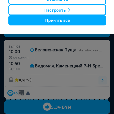
4,6
(251)
Настроить
+5
Принять все
5.34 BYN
Вт, 11.08
Беловежская Пуща
Автобусная остановка
10:00
ч
мин
0
50
10:50
Видомля, Каменецкий Р-Н Брестская Обл.
Вт, 11.08
4,6
(251)
+5
5.34 BYN