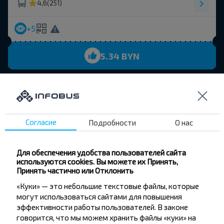
4,6
(251)
+5
5.34 BYN
Вс, 9.08
Беловежская Пуща
Автобусная остановка
12:15
ч
мин
0
50
13:05
Согласие
Подробности
О нас
Видомля, Каменецкий Р-Н Брестская Обл.
Вс, 9.08
Для обеспечения удобства пользователей сайта
4,6
(251)
используются cookies. Вы можете их Принять,
Принять частично или Отклонить
+5
«Куки» — это небольшие текстовые файлы, которые
могут использоваться сайтами для повышения
5.34 BYN
эффективности работы пользователей. В законе
говорится, что мы можем хранить файлы «куки» на