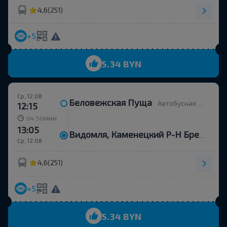
4,6
(251)
+5
5.34 BYN
Ср, 12.08
Беловежская Пуща
Автобусная остановка
12:15
ч
мин
0
50
13:05
Видомля, Каменецкий Р-Н Брестская Обл.
Ср, 12.08
4,6
(251)
+5
5.34 BYN