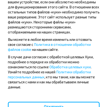
вашем устройстве, если они абсолютно необходимы
для функционирования этого сайта. В отношении всех
Пн, 10.08
Беловежская Пуща
Автобусная остановка
10:00
остальных типов файлов «куки» необходимо получить
ваше разрешение. Этот сайт использует разные типы
ч
мин
0
50
файлов «куки». Некоторые файлы «куки»
10:50
Видомля, Каменецкий Р-Н Брестская Обл.
размещаются сторонними сервисами,
Пн, 10.08
отображаемыми на наших страницах.
4,6
(251)
Вы можете в любое время изменить или отозвать
свое согласие с
Политика в отношении обработки
файлов cookie
на нашем сайте.
+5
В случае дачи согласия с обработкой целевых Куки,
подробнее о порядке их обработки можно
5.34 BYN
ознакомиться по ссылке
Обработка целевых куки
.
Узнайте подробнее из нашей
Политики обработки
персональных данных
, кто мы такие, как вы можете
Пн, 10.08
Беловежская Пуща
связаться с нами и как мы обрабатываем личные
Автобусная остановка
12:15
данные.
ч
мин
0
50
13:05
Видомля, Каменецкий Р-Н Брестская Обл.
Пн, 10.08
Отклонить