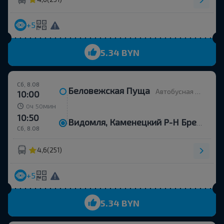
+5
5.34 BYN
Сб, 8.08
Беловежская Пуща
Автобусная остановка
10:00
ч
мин
0
50
10:50
Видомля, Каменецкий Р-Н Брестская Обл.
Сб, 8.08
4,6
(251)
+5
5.34 BYN