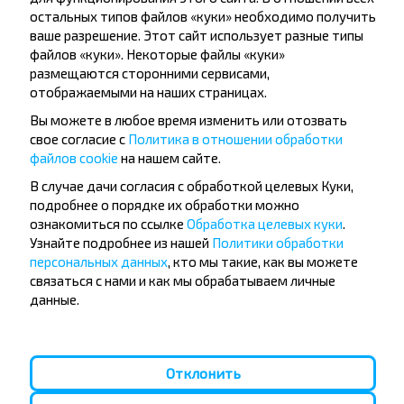
4,7
(1215)
остальных типов файлов «куки» необходимо получить
BS ООО АВТОСЕВЛАД УНП 790279430
ваше разрешение. Этот сайт использует разные типы
файлов «куки». Некоторые файлы «куки»
+15
размещаются сторонними сервисами,
отображаемыми на наших страницах.
15 BYN
Вы можете в любое время изменить или отозвать
свое согласие с
Политика в отношении обработки
файлов cookie
на нашем сайте.
Вт, 11.08
Орша
Остановка общественного транспорта Улица Строителей
13:59
В случае дачи согласия с обработкой целевых Куки,
подробнее о порядке их обработки можно
ч
мин
1
16
ознакомиться по ссылке
Обработка целевых куки
.
15:15
Могилёв
Автовокзал, ул. Ленинская 93
Узнайте подробнее из нашей
Политики обработки
Вт, 11.08
персональных данных
, кто мы такие, как вы можете
связаться с нами и как мы обрабатываем личные
4,7
(1215)
BS ООО АВТОСЕВЛАД УНП 790279430
данные.
+15
Отклонить
15 BYN