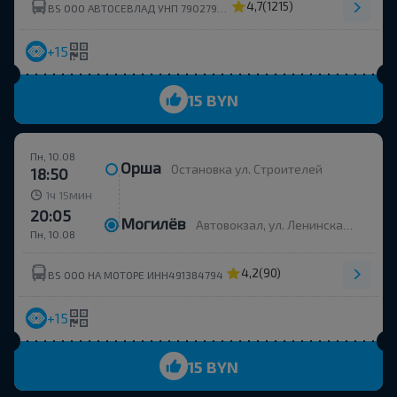
4,7
(1215)
BS ООО АВТОСЕВЛАД УНП 790279430
+15
15 BYN
Пн, 10.08
Орша
Остановка ул. Строителей
18:50
ч
мин
1
15
20:05
Могилёв
Автовокзал, ул. Ленинская 93, платформа 6
Пн, 10.08
4,2
(90)
BS ООО НА МОТОРЕ ИНН491384794
+15
15 BYN