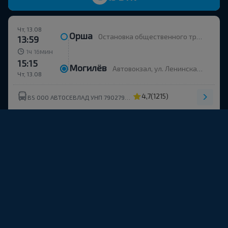
Чт, 13.08
Орша
Остановка общественного транспорта Улица Строителей
13:59
ч
мин
1
16
15:15
Могилёв
Автовокзал, ул. Ленинская 93
Чт, 13.08
4,7
(1215)
BS ООО АВТОСЕВЛАД УНП 790279430
+15
15 BYN
Чт, 13.08
Орша
Остановка общественного транспорта Улица Строителей
17:24
ч
мин
1
16
18:40
Могилёв
Автовокзал, ул. Ленинская 93
Чт, 13.08