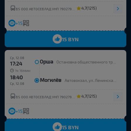
4,7
(1215)
BS ООО АВТОСЕВЛАД УНП 790279430
+15
15 BYN
Ср, 12.08
Орша
Остановка общественного транспорта Улица Строителей
17:24
ч
мин
1
16
18:40
Могилёв
Автовокзал, ул. Ленинская 93
Ср, 12.08
4,7
(1215)
BS ООО АВТОСЕВЛАД УНП 790279430
+15
15 BYN