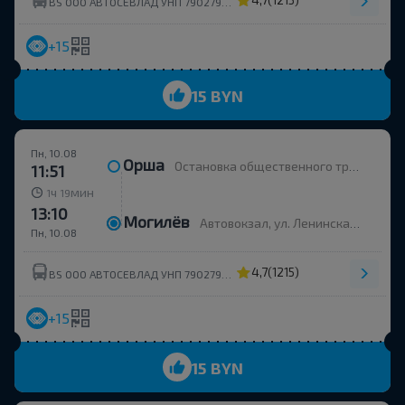
(1215)
BS ООО АВТОСЕВЛАД УНП 790279430
+15
15 BYN
Пн, 10.08
Орша
Остановка общественного транспорта Улица Строителей
11:51
ч
мин
1
19
13:10
Могилёв
Автовокзал, ул. Ленинская 93
Пн, 10.08
4,7
(1215)
BS ООО АВТОСЕВЛАД УНП 790279430
+15
15 BYN