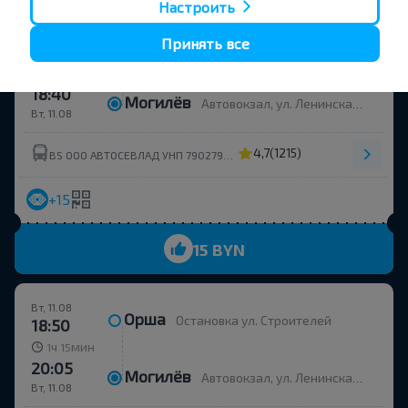
Настроить
Вт, 11.08
Орша
Принять все
Остановка общественного транспорта Улица Строителей
17:24
ч
мин
1
16
18:40
Могилёв
Автовокзал, ул. Ленинская 93
Вт, 11.08
4,7
(1215)
BS ООО АВТОСЕВЛАД УНП 790279430
+15
15 BYN
Вт, 11.08
Орша
Остановка ул. Строителей
18:50
ч
мин
1
15
20:05
Могилёв
Автовокзал, ул. Ленинская 93, платформа 6
Вт, 11.08