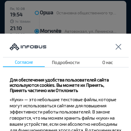
Пн, 10.08
Орша
Остановка общественного транспорта Улица Строителей
19:54
ч
мин
1
16
21:10
Могилёв
Автовокзал, ул. Ленинская 93
Пн, 10.08
4,7
(1215)
BS ООО АВТОСЕВЛАД УНП 790279430
+15
Согласие
Подробности
О нас
15 BYN
Для обеспечения удобства пользователей сайта
используются cookies. Вы можете их Принять,
Принять частично или Отклонить
Вт, 11.08
«Куки» — это небольшие текстовые файлы, которые
Орша
Остановка общественного транспорта Улица Строителей
11:51
могут использоваться сайтами для повышения
ч
мин
1
19
эффективности работы пользователей. В законе
13:10
говорится, что мы можем хранить файлы «куки» на
Могилёв
Автовокзал, ул. Ленинская 93
Вт, 11.08
вашем устройстве, если они абсолютно необходимы
для функционирования этого сайта. В отношении всех