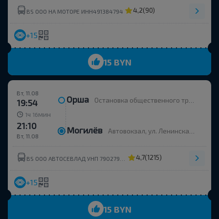
4,2
(90)
BS ООО НА МОТОРЕ ИНН491384794
+15
15 BYN
Вт, 11.08
Орша
Остановка общественного транспорта Улица Строителей
19:54
ч
мин
1
16
21:10
Могилёв
Автовокзал, ул. Ленинская 93
Вт, 11.08
4,7
(1215)
BS ООО АВТОСЕВЛАД УНП 790279430
+15
15 BYN