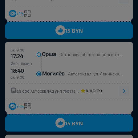
+15
15 BYN
Вс, 9.08
Орша
Остановка общественного транспорта Улица Строителей
17:24
ч
мин
1
16
18:40
Могилёв
Автовокзал, ул. Ленинская 93
Вс, 9.08
4,7
(1215)
BS ООО АВТОСЕВЛАД УНП 790279430
+15
15 BYN