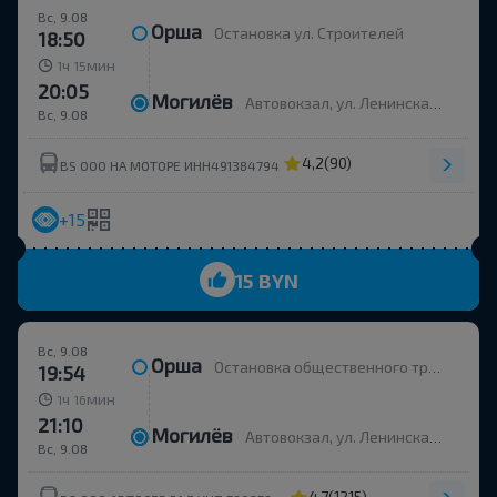
Вс, 9.08
Орша
Остановка ул. Строителей
18:50
ч
мин
1
15
20:05
Могилёв
Автовокзал, ул. Ленинская 93, платформа 6
Вс, 9.08
4,2
(90)
BS ООО НА МОТОРЕ ИНН491384794
+15
15 BYN
Вс, 9.08
Орша
Остановка общественного транспорта Улица Строителей
19:54
ч
мин
1
16
21:10
Могилёв
Автовокзал, ул. Ленинская 93
Вс, 9.08
4,7