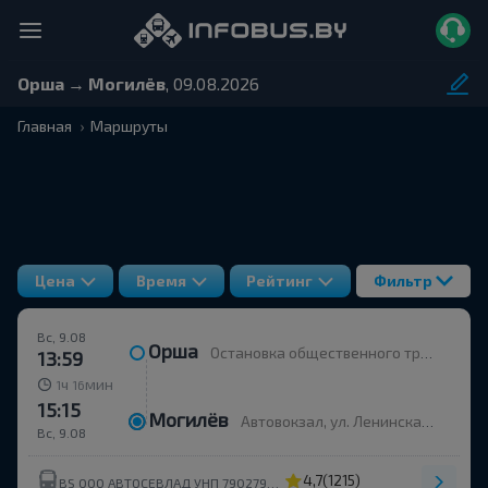
Орша → Могилёв
, 09.08.2026
Главная
Маршруты
Цена
Время
Рейтинг
Фильтр
Вс, 9.08
Орша
Остановка общественного транспорта Улица Строителей
13:59
ч
мин
1
16
15:15
Могилёв
Автовокзал, ул. Ленинская 93
Вс, 9.08
4,7
(1215)
BS ООО АВТОСЕВЛАД УНП 790279430