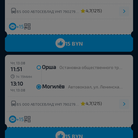
4,7
(1215)
BS ООО АВТОСЕВЛАД УНП 790279430
+15
15 BYN
Чт, 13.08
Орша
Остановка общественного транспорта Улица Строителей
11:51
ч
мин
1
19
13:10
Могилёв
Автовокзал, ул. Ленинская 93
Чт, 13.08
4,7
(1215)
BS ООО АВТОСЕВЛАД УНП 790279430
+15
15 BYN