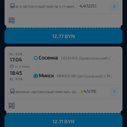
4,4
(12253)
Ф-Л АВТОБУСНЫЙ ПАРК № 5 ГП МИНСКТРАНС ГП МИНСКТРАНС
12.77 BYN
Вс, 9.08
Сосенка
СОСЕНКА, Кривосельский с/с Вилейский р-н МИНСКАЯ ОБЛ. Беларусь
17:04
ч
мин
1
41
18:45
Минск
МИНСК АВ Центральный, г. Минск, ул. Бобруйская, 6
Вс, 9.08
4,5
(119)
ФИЛИАЛ «АВТОБУСНЫЙ ПАРК №5» ОАО МИНОБЛАВТОТРАНС
12.71 BYN