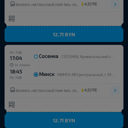
4,5
(119)
ФИЛИАЛ «АВТОБУСНЫЙ ПАРК №5» ОАО МИНОБЛАВТОТРАНС
12.71 BYN
Пт, 7.08
Сосенка
СОСЕНКА, Кривосельский с/с Вилейский р-н МИНСКАЯ ОБЛ. Беларусь
17:04
ч
мин
1
41
18:45
Минск
МИНСК АВ Центральный, г. Минск, ул. Бобруйская, 6
Пт, 7.08
4,5
(119)
ФИЛИАЛ «АВТОБУСНЫЙ ПАРК №5» ОАО МИНОБЛАВТОТРАНС
12.71 BYN