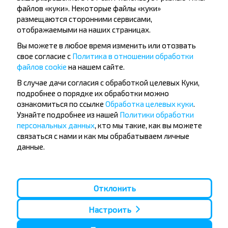
4,5
(119)
ФИЛИАЛ «АВТОБУСНЫЙ ПАРК №5» ОАО МИНОБЛАВТОТРАНС
файлов «куки». Некоторые файлы «куки»
размещаются сторонними сервисами,
отображаемыми на наших страницах.
Вы можете в любое время изменить или отозвать
свое согласие с
Политика в отношении обработки
12.71 BYN
файлов cookie
на нашем сайте.
В случае дачи согласия с обработкой целевых Куки,
Пт, 7.08
подробнее о порядке их обработки можно
Сосенка
СОСЕНКА, Кривосельский с/с Вилейский р-н МИНСКАЯ ОБЛ. Беларусь
14:09
ознакомиться по ссылке
Обработка целевых куки
.
ч
мин
1
46
Узнайте подробнее из нашей
Политики обработки
15:55
персональных данных
, кто мы такие, как вы можете
Минск
МИНСК АВ Центральный, г. Минск, ул. Бобруйская, 6
Пт, 7.08
связаться с нами и как мы обрабатываем личные
данные.
4,5
(119)
ФИЛИАЛ «АВТОБУСНЫЙ ПАРК №5» ОАО МИНОБЛАВТОТРАНС
Отклонить
Настроить
13.84 BYN