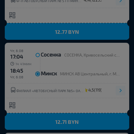
(12253)
Ф-Л АВТОБУСНЫЙ ПАРК № 5 ГП МИНСКТРАНС ГП МИНСКТРАНС
12.77 BYN
Чт, 6.08
Сосенка
СОСЕНКА, Кривосельский с/с Вилейский р-н МИНСКАЯ ОБЛ. Беларусь
17:04
ч
мин
1
41
18:45
Минск
МИНСК АВ Центральный, г. Минск, ул. Бобруйская, 6
Чт, 6.08
4,5
(119)
ФИЛИАЛ «АВТОБУСНЫЙ ПАРК №5» ОАО МИНОБЛАВТОТРАНС
12.71 BYN