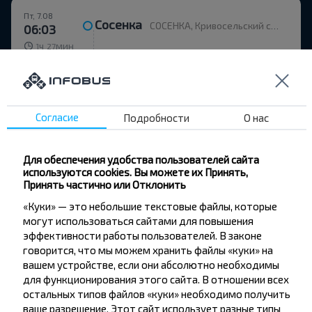
Пт, 7.08
Сосенка
СОСЕНКА, Кривосельский с/с Вилейский р-н МИНСКАЯ ОБЛ. Беларусь
06:03
ч
мин
1
27
07:30
Минск
ЦЕНТР ПСИХ. ЗДОРОВЬЯ, МИНСК Беларусь
Пт, 7.08
4,5
(119)
ФИЛИАЛ «АВТОБУСНЫЙ ПАРК №5» ОАО МИНОБЛАВТОТРАНС
Согласие
Подробности
О нас
Для обеспечения удобства пользователей сайта
используются cookies. Вы можете их Принять,
9.24 BYN
Принять частично или Отклонить
«Куки» — это небольшие текстовые файлы, которые
могут использоваться сайтами для повышения
Пт, 7.08
Сосенка
эффективности работы пользователей. В законе
СОСЕНКА, Кривосельский с/с Вилейский р-н МИНСКАЯ ОБЛ. Беларусь
07:59
говорится, что мы можем хранить файлы «куки» на
ч
мин
1
41
вашем устройстве, если они абсолютно необходимы
09:40
Минск
для функционирования этого сайта. В отношении всех
МИНСК АВ Центральный, г. Минск, ул. Бобруйская, 6
Пт, 7.08
остальных типов файлов «куки» необходимо получить
ваше разрешение. Этот сайт использует разные типы