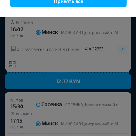
Принять все
Пт, 7.08
Сосенка
СОСЕНКА, Кривосельский с/с Вилейский р-н МИНСКАЯ ОБЛ. Беларусь
14:58
ч
мин
1
44
16:42
Минск
МИНСК АВ Центральный, г. Минск, ул. Бобруйская, 6
Пт, 7.08
4,4
(12253)
Ф-Л АВТОБУСНЫЙ ПАРК № 5 ГП МИНСКТРАНС ГП МИНСКТРАНС
12.77 BYN
Пт, 7.08
Сосенка
СОСЕНКА, Кривосельский с/с Вилейский р-н МИНСКАЯ ОБЛ. Беларусь
15:34
ч
мин
1
41
17:15
Минск
МИНСК АВ Центральный, г. Минск, ул. Бобруйская, 6
Пт, 7.08