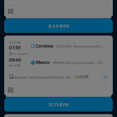
9.24 BYN
Чт, 6.08
Сосенка
СОСЕНКА, Кривосельский с/с Вилейский р-н МИНСКАЯ ОБЛ. Беларусь
07:59
ч
мин
1
41
09:40
Минск
МИНСК АВ Центральный, г. Минск, ул. Бобруйская, 6
Чт, 6.08
4,5
(119)
ФИЛИАЛ «АВТОБУСНЫЙ ПАРК №5» ОАО МИНОБЛАВТОТРАНС
12.71 BYN