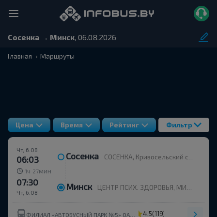
Сосенка → Минск
, 06.08.2026
Главная
Маршруты
Цена
Время
Рейтинг
Фильтр
Чт, 6.08
Сосенка
СОСЕНКА, Кривосельский с/с Вилейский р-н МИНСКАЯ ОБЛ. Беларусь
06:03
ч
мин
1
27
07:30
Минск
ЦЕНТР ПСИХ. ЗДОРОВЬЯ, МИНСК Беларусь
Чт, 6.08
4,5
(119)
ФИЛИАЛ «АВТОБУСНЫЙ ПАРК №5» ОАО МИНОБЛАВТОТРАНС