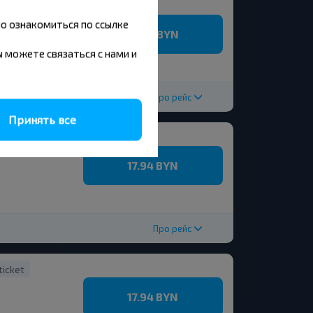
ticket
но ознакомиться по ссылке
18.97 BYN
вы можете связаться с нами и
Про рейс
Принять все
ticket
17.94 BYN
Про рейс
ticket
17.94 BYN