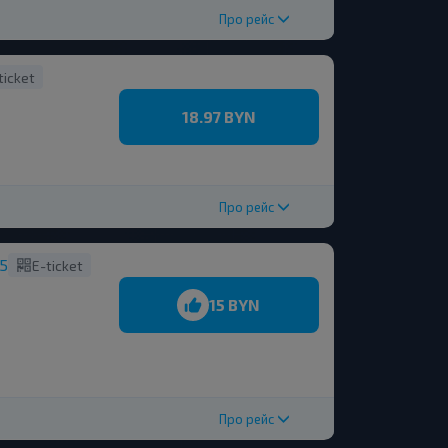
Про рейс
ticket
18.97 BYN
Про рейс
15
E-ticket
15 BYN
Про рейс