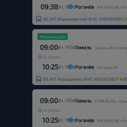
09:38
Рогачёв
Вт, 11.08
РОГАЧЕВ АВ, г.Ро
BS ИП Маньковский И.М. (491492985)
Рекомендуем
09:00
Гомель
Вт, 11.08
Гомель АВ, плат
ч
мин
1
25
10:25
Рогачёв
Вт, 11.08
Рогачев АВ
BS ИП Атрощенко УНП 491543393
4,5
09:00
Гомель
Вт, 11.08
ГОМЕЛЬ АВ, г.Гоме
ч
мин
1
25
10:25
Рогачёв
Вт, 11.08
РОГАЧЕВ АВ, г.Ро