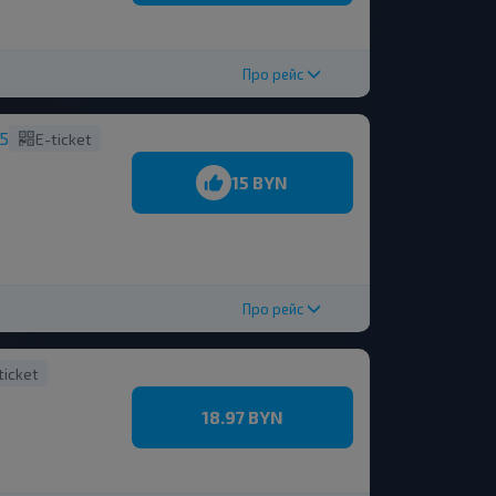
Про рейс
15
E-ticket
15 BYN
Про рейс
ticket
18.97 BYN