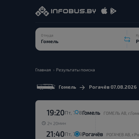
Откуда
К
Главная
Результаты поиска
Гомель
Рогачёв 07.08.2026
19:20
Гомель
Пт, 7.08
ГОМЕЛЬ АВ, г.Гоме
ч
мин
2
20
21:40
Рогачёв
Пт, 7.08
РОГАЧЕВ АВ, г.Ро