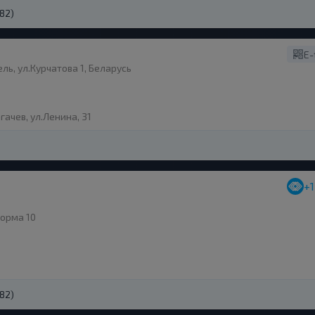
(82)
E-
ль, ул.Курчатова 1, Беларусь
гачев, ул.Ленина, 31
+
форма 10
(82)