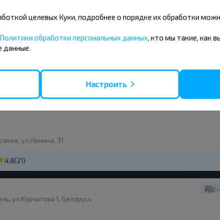
E-
ль, ул.Курчатова 1, Беларусь
бработкой целевых Куки, подробнее о порядке их обработки мож
Политики обработки персональных данных
, кто мы такие, как 
 данные.
гачев, ул.Ленина, 31
(82)
Настроить
E-
ль, ул.Курчатова 1, Беларусь
гачев, ул.Ленина, 31
4,8
(21)
E-
ль, ул.Курчатова 1, Беларусь