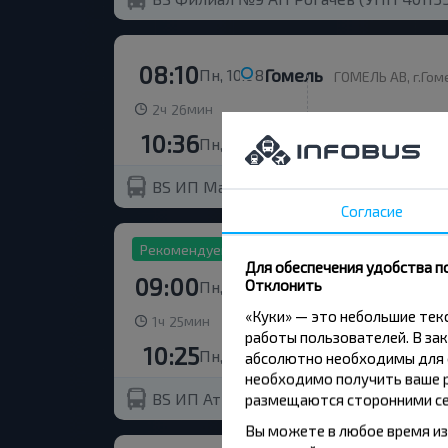
08:10
Гомель
Пн, 10.08
ГОМЕЛЬ АВ, г.Гоме
ч
мин
2
26
10:36
Рогачёв
Пн, 10.08
РОГАЧЕВ АВ, г.Ро
BS ИП Маньковский И.М. (491492985)
Согласие
Рекомендуем
Для обеспечения удобства п
09:00
Отклонить
Гомель
Пн, 10.08
Гомель АВ, плат
«Куки» — это небольшие те
ч
мин
1
25
работы пользователей. В зак
10:25
Рогачёв
Пн, 10.08
абсолютно необходимы для ф
Рогачев АВ
необходимо получить ваше р
BS ИП Атрощенко УНП 491543393
размещаются сторонними се
4,5
Вы можете в любое время из