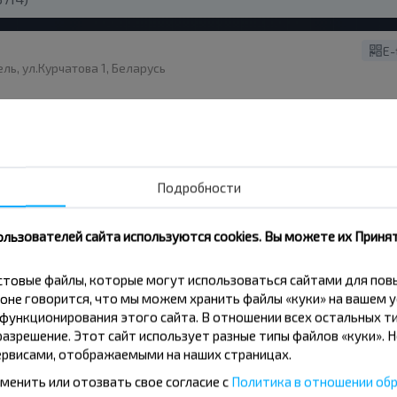
E-
ль, ул.Курчатова 1, Беларусь
гачев, ул.Ленина, 31
4,8
(21)
Подробности
+
ользователей сайта используются cookies. Вы можете их Принят
форма 10
кстовые файлы, которые могут использоваться сайтами для по
оне говорится, что мы можем хранить файлы «куки» на вашем у
ункционирования этого сайта. В отношении всех остальных ти
азрешение. Этот сайт использует разные типы файлов «куки». 
рвисами, отображаемыми на наших страницах.
(82)
менить или отозвать свое согласие с
Политика в отношении обр