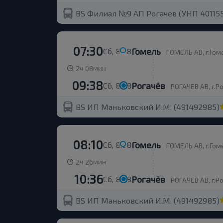
BS Филиал №9 АП Рогачев (УНП 401155
07:30
Гомель
Сб, 8.08
ГОМЕЛЬ АВ, г.Гоме
ч
мин
2
08
09:38
Рогачёв
Сб, 8.08
РОГАЧЕВ АВ, г.Ро
BS ИП Маньковский И.М. (491492985)
08:10
Гомель
Сб, 8.08
ГОМЕЛЬ АВ, г.Гоме
ч
мин
2
26
10:36
Рогачёв
Сб, 8.08
РОГАЧЕВ АВ, г.Ро
BS ИП Маньковский И.М. (491492985)