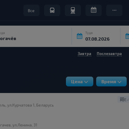
Все
уда
Туда
Завтра
Послезавтра
Цена
Время
E-
ль, ул.Курчатова 1, Беларусь
гачев, ул.Ленина, 31