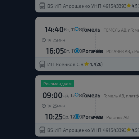
BS ИП Атрощенко УНП 491543393
4,5
14:40
Гомель
Вт, 11.08
ГОМЕЛЬ АВ, г.Гоме
ч
мин
1
25
16:05
Рогачёв
Вт, 11.08
РОГАЧЕВ АВ, г.Ро
ИП Ясенков С.В.
4,7
(28)
Рекомендуем
09:00
Гомель
Ср, 12.08
Гомель АВ, плат
ч
мин
1
25
10:25
Рогачёв
Ср, 12.08
Рогачев АВ
BS ИП Атрощенко УНП 491543393
4,5