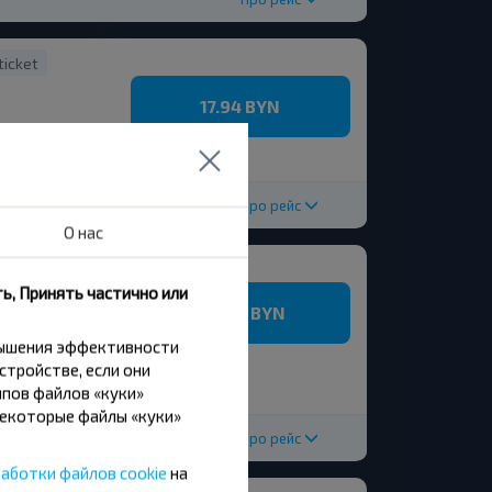
ticket
17.94 BYN
Про рейс
О нас
15
E-ticket
ь, Принять частично или
15 BYN
вышения эффективности
стройстве, если они
пов файлов «куки»
Некоторые файлы «куки»
Про рейс
аботки файлов cookie
на